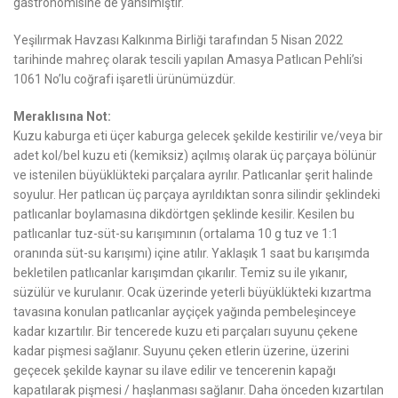
gastronomisine de yansımıştır.
Yeşilırmak Havzası Kalkınma Birliği tarafından 5 Nisan 2022
tarihinde mahreç olarak tescili yapılan Amasya Patlıcan Pehli’si
1061 No’lu coğrafi işaretli ürünümüzdür.
Meraklısına Not:
Kuzu kaburga eti üçer kaburga gelecek şekilde kestirilir ve/veya bir
adet kol/bel kuzu eti (kemiksiz) açılmış olarak üç parçaya bölünür
ve istenilen büyüklükteki parçalara ayrılır. Patlıcanlar şerit halinde
soyulur. Her patlıcan üç parçaya ayrıldıktan sonra silindir şeklindeki
patlıcanlar boylamasına dikdörtgen şeklinde kesilir. Kesilen bu
patlıcanlar tuz-süt-su karışımının (ortalama 10 g tuz ve 1:1
oranında süt-su karışımı) içine atılır. Yaklaşık 1 saat bu karışımda
bekletilen patlıcanlar karışımdan çıkarılır. Temiz su ile yıkanır,
süzülür ve kurulanır. Ocak üzerinde yeterli büyüklükteki kızartma
tavasına konulan patlıcanlar ayçiçek yağında pembeleşinceye
kadar kızartılır. Bir tencerede kuzu eti parçaları suyunu çekene
kadar pişmesi sağlanır. Suyunu çeken etlerin üzerine, üzerini
geçecek şekilde kaynar su ilave edilir ve tencerenin kapağı
kapatılarak pişmesi / haşlanması sağlanır. Daha önceden kızartılan