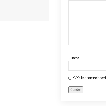
2+beş=
KVKK kapsamında veril