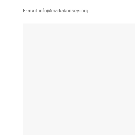
E-mail
:
info@markakonseyi.org