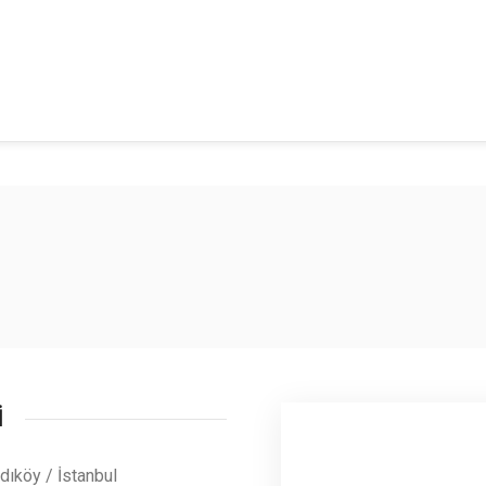
İ
ıköy / İstanbul