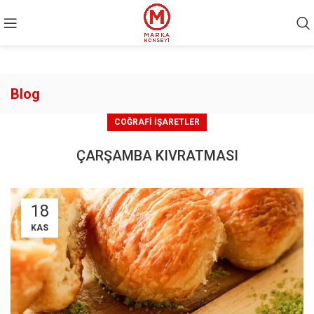
Blog
COĞRAFI İŞARETLER
ÇARŞAMBA KIVRATMASI
18
KAS