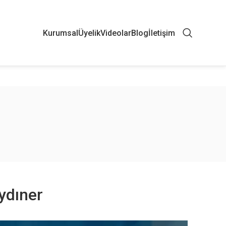
Kurumsal
Üyelik
Videolar
Blog
İletişim
ydıner