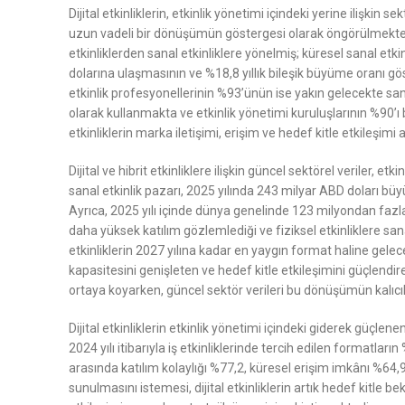
Dijital etkinliklerin, etkinlik yönetimi içindeki yerine iliş
uzun vadeli bir dönüşümün göstergesi olarak öngörülmektedir.
etkinliklerden sanal etkinliklere yönelmiş; küresel sanal et
dolarına ulaşmasının ve %18,8 yıllık bileşik büyüme oranı gös
etkinlik profesyonellerinin %93’ünün ise yakın gelecekte sana
olarak kullanmakta ve etkinlik yönetimi kuruluşlarının %90’ı bü
etkinliklerin marka iletişimi, erişim ve hedef kitle etkileşimi
Dijital ve hibrit etkinliklere ilişkin güncel sektörel veriler,
sanal etkinlik pazarı, 2025 yılında 243 milyar ABD doları b
Ayrıca, 2025 yılı içinde dünya genelinde 123 milyondan fazla 
daha yüksek katılım gözlemlediği ve fiziksel etkinliklere sana
etkinliklerin 2027 yılına kadar en yaygın format haline gelece
kapasitesini genişleten ve hedef kitle etkileşimini güçlendir
ortaya koyarken, güncel sektör verileri bu dönüşümün kalıcıl
Dijital etkinliklerin etkinlik yönetimi içindeki giderek güçl
2024 yılı itibarıyla iş etkinliklerinde tercih edilen formatla
arasında katılım kolaylığı %77,2, küresel erişim imkânı %64,9
sunulmasını istemesi, dijital etkinliklerin artık hedef kitle be