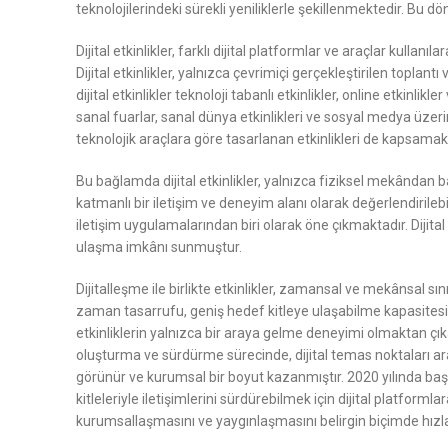
teknolojilerindeki sürekli yeniliklerle şekillenmektedir. Bu dö
Dijital etkinlikler, farklı dijital platformlar ve araçlar kul
Dijital etkinlikler, yalnızca çevrimiçi gerçekleştirilen topla
dijital etkinlikler teknoloji tabanlı etkinlikler, online etkinl
sanal fuarlar, sanal dünya etkinlikleri ve sosyal medya üzerin
teknolojik araçlara göre tasarlanan etkinlikleri de kapsamakt
Bu bağlamda dijital etkinlikler, yalnızca fiziksel mekândan b
katmanlı bir iletişim ve deneyim alanı olarak değerlendirilebi
iletişim uygulamalarından biri olarak öne çıkmaktadır. Dijita
ulaşma imkânı sunmuştur.
Dijitalleşme ile birlikte etkinlikler, zamansal ve mekânsal sını
zaman tasarrufu, geniş hedef kitleye ulaşabilme kapasitesi v
etkinliklerin yalnızca bir araya gelme deneyimi olmaktan çı
oluşturma ve sürdürme sürecinde, dijital temas noktaları aracı
görünür ve kurumsal bir boyut kazanmıştır. 2020 yılında başl
kitleleriyle iletişimlerini sürdürebilmek için dijital platform
kurumsallaşmasını ve yaygınlaşmasını belirgin biçimde hızla