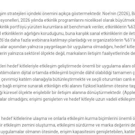
 iletişim stratejileri içindeki önemini açıkça göstermektedir. Noe’nin (20
yonelleri, 2026 yılında etkinlik programlarını niceliksel olarak büyütmekten 
lik portföyü yürüten kurumlara ait benchmark veriler, etkinliklerin %6
kinliklerin ağırlığını koruduğunu, buna karşılık sanal etkinliklerin de iletiş
6’da daha fazla webinara katılmayı planladığı ve organizatörlerin %61’ini
 markalar açısından yalnızca yaygınlaşan bir uygulama olmadığını, hedef ki
iklerin yalnızca sektörel ölçekte değil, markaların iletişim faaliyetlerinde
ikleri hedef kitleleriyle etkileşim geliştirmede önemli bir uygulama alan
tılımcıların dijital ortamda etkileşimli biçimde dâhil olabildiği tamamen ç
çevrimiçi katılım olanağıyla bütünleştirmekte ve seçili oturumları canlı
bağlı erişime sunarak etkinliğin etki alanını fiziksel katılımın ötesine 
i küresel ölçekte erişilebilir bir iletişim alanına dönüştürmektedir. (Apple,
r olmadığını; erişimi genişleten ve hedef kitleyle uzun vadeli etkileşim
 hedef kitlelerine ulaşma ve onlarla etkileşim kurma biçimlerini önemli öl
lli bir etkileşim zemini oluşturma, etkileşimi sürdürme ve marka değerini d
 uygulamalar olmanın ötesinde, erişim kapasitesini genişletebilen, katılı