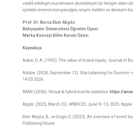
vadeli etkileşim kurulmasını destekleyen bir iletişim alanı o
içindeki önemini koruyacağını, erişim, katılım ve deneyim b
Prof. Dr. Burcu Eker Akgöz
Bahçeşehir Üniversitesi Öğretim Üyesi
Marka Konseyi Bilim Kurulu Üyesi
Kaynakça
Aaker, D. A. (1992). The value of brand equity. Journal of B
Adobe. (2024, September 12). Start planning for Summit—r
14.03.2026
AMW. (2026). Virtual & hybrid events statistics.
https://amwo
Apple. (2025, March 25). WWDC25: June 9–13, 2025. Apple
Eker Akgöz, B., ve Engin, E. (2023). An overview of event tou
Publishing House.