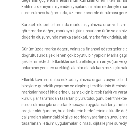
değerinin güçlendirilmesini mümkün kılan önemli temas noktalar
katılımcı deneyimini yeniden yapılandırmaları nedeniyle mark
sürdürülmesi bağlamında, üzerinde önemle durulması gerek
Küresel rekabet ortamında markalar, yalnızca ürün ve hizmet 
göre marka değeri, markaya ilişkin unsurların ürün ya da hi
değerin oluşumunda marka sadakati, marka farkındalığı, algıla
Günümüzde marka değeri, yalnızca finansal göstergelerle deği
doğrultusunda şekillenen çok boyutlu bir yapıdır. Marka çağrışı
şekillenmektedir. Etkinlikler ise bu etkileşimin en yoğun ve 
anlamının yeniden üretildiği alanlar olarak karşımıza çıkmak
Etkinlik kavramı da bu noktada yalnızca organizasyonel bir faa
bireylere gündelik yaşamın ve alışılmış tercihlerinin ötesi
markalar hedef kitlelerine ulaşmak için birçok farklı ve yara
kuruluşlar tarafından tasarlanıp yürütüldüğünü belirtmektedi
sürdürülmesi gibi unsurları kapsayan uygulamalı bir yönetim
araçlar olduğundan, bu etkinliklerin hedeflerinin dikkatle de
çalışmaları alanındaki bilgi ve teoriden yararlanan uygulamal
tasarlanan iletişim uygulamaları olması, dijitalleşme süreciy