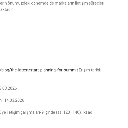
nliklerin önümüzdeki dönemde de markaların iletişim süreçleri
aktadır.
/blog/the-latest/start-planning-for-summit
Erişim tarihi:
13.03.2026
hi: 14.03.2026
’ye iletişim çalışmaları-9 içinde (ss. 123–140). İksad