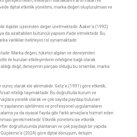
ni genişletmeleri, etkileşim olanaklarını artırmaları ve
ede dijital etkinlik yönetimi, marka değeri oluşturulması ve
lir ilişkiler üzerinden değer üretmektedir. Aaker’a (1992)
ya da azaltabilen bütüncül yapısını ifade etmektedir. Bu
a varlıkları belirleyici rol oynamaktadır.
dır. Marka değeri, tüketici algıları ve deneyimleri
tle ile kurulan etkileşimlerin niteliğine bağlı olarak
jı aldığı değil, deneyimin parçası olduğu bu ortamlar, marka
süreç olarak ele alınmalıdır. Getz’e (1991) göre etkinlik,
ırsat niteliği taşımaktadır. Bu doğrultuda kurum ve
i amaçlara yönelik olarak ve çok sayıda paydaşı bulunan
im yapılarının işletilmesi ve profesyonel uygulamaların
rkalama ya da siyasal fayda gibi farklı amaçlara hizmet eden
ınması gerekmektedir. Etkinlik yönetimi ise etkinlik
edefler doğrultusunda planlanan ve çok paydaşlı bir yapıda
. Güçdemir’e (2024) göre dijital dönüşüm, iletişim