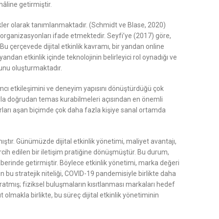
hâline getirmiştir.
inlikler olarak tanımlanmaktadır. (Schmidt ve Blase, 2020)
mlı organizasyonları ifade etmektedir. Seyfi’ye (2017) göre,
r. Bu çerçevede dijital etkinlik kavramı, bir yandan online
ndan etkinlik içinde teknolojinin belirleyici rol oynadığı ve
utunu oluşturmaktadır.
ılımcı etkileşimini ve deneyim yapısını dönüştürdüğü çok
larıyla doğrudan temas kurabilmeleri açısından en önemli
nırları aşan biçimde çok daha fazla kişiye sanal ortamda
tmıştır. Günümüzde dijital etkinlik yönetimi, maliyet avantajı,
rcih edilen bir iletişim pratiğine dönüşmüştür. Bu durum,
erinde getirmiştir. Böylece etkinlik yönetimi, marka değeri
in bu stratejik niteliği, COVID-19 pandemisiyle birlikte daha
ratmış; fiziksel buluşmaların kısıtlanması markaları hedef
 olmakla birlikte, bu süreç dijital etkinlik yönetiminin