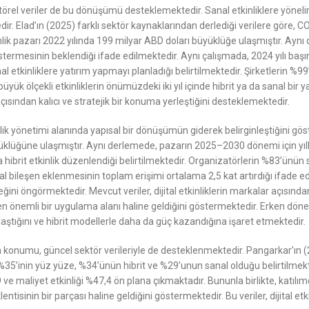
kin sektörel veriler de bu dönüşümü desteklemektedir. Sanal etkinliklere yö
 Elad’ın (2025) farklı sektör kaynaklarından derlediği verilere göre, COV
kinlik pazarı 2022 yılında 199 milyar ABD doları büyüklüğe ulaşmıştır. Ay
termesinin beklendiği ifade edilmektedir. Aynı çalışmada, 2024 yılı başında
l etkinliklere yatırım yapmayı planladığı belirtilmektedir. Şirketlerin %9
yük ölçekli etkinliklerin önümüzdeki iki yıl içinde hibrit ya da sanal bir ya
 açısından kalıcı ve stratejik bir konuma yerleştiğini desteklemektedir.
 etkinlik yönetimi alanında yapısal bir dönüşümün giderek belirginleştiğini 
üyüklüğüne ulaşmıştır. Aynı derlemede, pazarın 2025–2030 dönemi için yıl
hibrit etkinlik düzenlendiği belirtilmektedir. Organizatörlerin %83’ünün 
l bileşen eklenmesinin toplam erişimi ortalama 2,5 kat artırdığı ifade edil
ğini öngörmektedir. Mevcut veriler, dijital etkinliklerin markalar açısınd
en önemli bir uygulama alanı haline geldiğini göstermektedir. Erken dönem v
aştığını ve hibrit modellerle daha da güç kazandığına işaret etmektedir.
enen konumu, güncel sektör verileriyle de desteklenmektedir. Pangarkar’ın 
rın %35’inin yüz yüze, %34’ünün hibrit ve %29’unun sanal olduğu belirtilmekt
 ve maliyet etkinliği %47,4 ön plana çıkmaktadır. Bununla birlikte, katılım
klentisinin bir parçası haline geldiğini göstermektedir. Bu veriler, dijital e