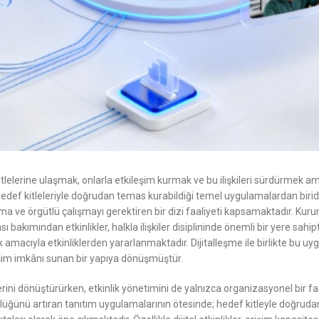
elerine ulaşmak, onlarla etkileşim kurmak ve bu ilişkileri sürdürmek am
hedef kitleleriyle doğrudan temas kurabildiği temel uygulamalardan biridir
ma ve örgütlü çalışmayı gerektiren bir dizi faaliyeti kapsamaktadır. Kuru
sı bakımından etkinlikler, halkla ilişkiler disiplininde önemli bir yere sah
 amacıyla etkinliklerden yararlanmaktadır. Dijitalleşme ile birlikte bu uygu
şim imkânı sunan bir yapıya dönüşmüştür.
lerini dönüştürürken, etkinlik yönetimini de yalnızca organizasyonel bir f
rlüğünü artıran tanıtım uygulamalarının ötesinde; hedef kitleyle doğru