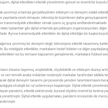
nüşüm, dijital etkinlikleri etkinlik yönetiminin güncel ve önemli bir boyutu 
lanılarak çevrimiçi ortamda gerçekleştirilen etkileşim ve deneyim odaklı etk
ntı ve yayınlarla sınırlı olmayan, teknoloji ile biçimlenen daha geniş kapsa
ikler ve transmedyatik etkinlikler olmak üzere üç grupta sınıflandırılmaktadı
deki toplantılar gibi dijital ortamda gerçekleşen organizasyonları; diğer ya
adır. Ayrıca transmedyatik etkinlikler de dijital etkinliğin bir başka boy
ağımsız çevrimiçi bir deneyim değil; teknolojinin etkinlik tasarımını, kat
lir. Bu niteliğiyle etkinlikler, markaların hedef kitleleri ve diğer paydaş
l etkinlikler ise bu temasın kapsamını genişleterek, markalara fiziksel sı
rların ötesine taşınmış, erişilebilirlik, ölçülebilirlik ve etkileşim düzeyi ar
e veri temelli analiz imkânları nedeniyle markalar tarafından sıklıkla te
karak dijital deneyim tasarımı çerçevesinde yeniden tanımlanmasını berab
lığıyla stratejik bir rol üstlenmeye başlamıştır. Dijital etkinlik yönetimin
ayan pandemi, etkinlik sektöründe, küresel ölçekte önemli bir kırılma ya
lara yöneltmiştir. Dijital etkinlik uygulamaları, pandemi öncesinde de mevcut
ndırmıştır.