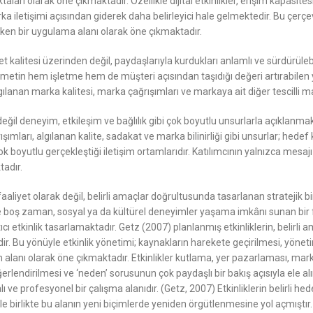
ı olarak öne çıkmaktadır. Özellikle dijital etkinlikler, erişim kapasitesi
a iletişimi açısından giderek daha belirleyici hale gelmektedir. Bu çerçev
en bir uygulama alanı olarak öne çıkmaktadır.
kalitesi üzerinden değil, paydaşlarıyla kurdukları anlamlı ve sürdürülebi
zmetin hem işletme hem de müşteri açısından taşıdığı değeri artırabilen 
nan marka kalitesi, marka çağrışımları ve markaya ait diğer tescilli mark
l deneyim, etkileşim ve bağlılık gibi çok boyutlu unsurlarla açıklanmakta
mları, algılanan kalite, sadakat ve marka bilinirliği gibi unsurlar; hedef ki
çok boyutlu gerçekleştiği iletişim ortamlarıdır. Katılımcının yalnızca mesa
tadır.
liyet olarak değil, belirli amaçlar doğrultusunda tasarlanan stratejik bir 
nde boş zaman, sosyal ya da kültürel deneyimler yaşama imkânı sunan bir f
tıcı etkinlik tasarlamaktadır. Getz (2007) planlanmış etkinliklerin, belirl
r. Bu yönüyle etkinlik yönetimi; kaynakların harekete geçirilmesi, yönet
 alanı olarak öne çıkmaktadır. Etkinlikler kutlama, yer pazarlaması, ma
ğerlendirilmesi ve ‘neden’ sorusunun çok paydaşlı bir bakış açısıyla ele al
ı ve profesyonel bir çalışma alanıdır. (Getz, 2007) Etkinliklerin belirli h
le birlikte bu alanın yeni biçimlerde yeniden örgütlenmesine yol açmıştır