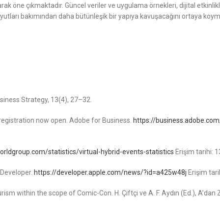
larak öne çıkmaktadır. Güncel veriler ve uygulama örnekleri, dijital etki
oyutları bakımından daha bütünleşik bir yapıya kavuşacağını ortaya koym
usiness Strategy, 13(4), 27–32.
egistration now open. Adobe for Business.
https://business.adobe.com
rldgroup.com/statistics/virtual-hybrid-events-statistics
Erişim tarihi: 
 Developer.
https://developer.apple.com/news/?id=a425w48j
Erişim tari
rism within the scope of Comic-Con. H. Çiftçi ve A. F. Aydın (Ed.), A’dan Z