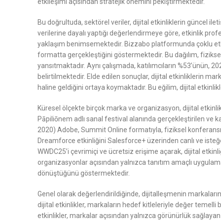
etkileşimi açısından stratejik önemini pekiştirmektedir.
Bu doğrultuda, sektörel veriler, dijital etkinliklerin güncel
verilerine dayalı yaptığı değerlendirmeye göre, etkinlik profes
yaklaşım benimsemektedir. Bizzabo platformunda çoklu etkin
formatta gerçekleştiğini göstermektedir. Bu dağılım, fiziksel et
yansıtmaktadır. Aynı çalışmada, katılımcıların %53’ünün, 202
belirtilmektedir. Elde edilen sonuçlar, dijital etkinliklerin
haline geldiğini ortaya koymaktadır. Bu eğilim, dijital etkinl
Küresel ölçekte birçok marka ve organizasyon, dijital etkinl
Pāpiliōnem adlı sanal festival alanında gerçekleştirilen ve ka
2020) Adobe, Summit Online formatıyla, fiziksel konferansı 
Dreamforce etkinliğini Salesforce+ üzerinden canlı ve isteğe 
WWDC25’i çevrimiçi ve ücretsiz erişime açarak, dijital etkinliğ
organizasyonlar açısından yalnızca tanıtım amaçlı uygulamala
dönüştüğünü göstermektedir.
Genel olarak değerlendirildiğinde, dijitalleşmenin markaların
dijital etkinlikler, markaların hedef kitleleriyle değer teme
etkinlikler, markalar açısından yalnızca görünürlük sağlayan