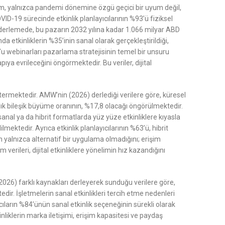
nelim, yalnızca pandemi dönemine özgü geçici bir uyum değil,
ID-19 sürecinde etkinlik planlayıcılarının %93’ü fiziksel
nı derlemede, bu pazarın 2032 yılına kadar 1.066 milyar ABD
 etkinliklerin %35’inin sanal olarak gerçekleştirildiği,
9’u webinarları pazarlama stratejisinin temel bir unsuru
pıya evrileceğini öngörmektedir. Bu veriler, dijital
göstermektedir. AMW’nin (2026) derlediği verilere göre, küresel
lık bileşik büyüme oranının, %17,8 olacağı öngörülmektedir.
sanal ya da hibrit formatlarda yüz yüze etkinliklere kıyasla
mektedir. Ayrıca etkinlik planlayıcılarının %63’ü, hibrit
an yalnızca alternatif bir uygulama olmadığını; erişim
erileri, dijital etkinliklere yönelimin hız kazandığını
(2026) farklı kaynakları derleyerek sunduğu verilere göre,
edir. İşletmelerin sanal etkinlikleri tercih etme nedenleri
cıların %84’ünün sanal etkinlik seçeneğinin sürekli olarak
tkinliklerin marka iletişimi, erişim kapasitesi ve paydaş