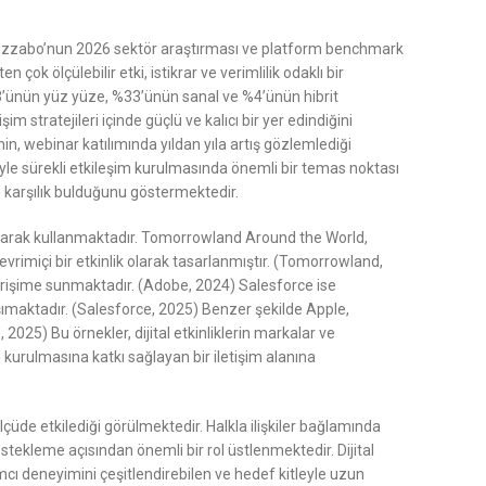
26), Bizzabo’nun 2026 sektör araştırması ve platform benchmark
çok ölçülebilir etki, istikrar ve verimlilik odaklı bir
3’ünün yüz yüze, %33’ünün sanal ve %4’ünün hibrit
im stratejileri içinde güçlü ve kalıcı bir yer edindiğini
n, webinar katılımında yıldan yıla artış gözlemlediği
tleyle sürekli etkileşim kurulmasında önemli bir temas noktası
 de karşılık bulduğunu göstermektedir.
ı olarak kullanmaktadır. Tomorrowland Around the World,
evrimiçi bir etkinlik olarak tasarlanmıştır. (Tomorrowland,
 erişime sunmaktadır. (Adobe, 2024) Salesforce ise
taşımaktadır. (Salesforce, 2025) Benzer şekilde Apple,
 2025) Bu örnekler, dijital etkinliklerin markalar ve
 kurulmasına katkı sağlayan bir iletişim alanına
çüde etkilediği görülmektedir. Halkla ilişkiler bağlamında
estekleme açısından önemli bir rol üstlenmektedir. Dijital
mcı deneyimini çeşitlendirebilen ve hedef kitleyle uzun