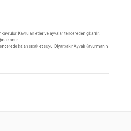
kavrulur. Kavrulan etler ve ayvalar tencereden çıkarılır.
ğına konur.
lir. Tencerede kalan sıcak et suyu, Diyarbakır Ayvalı Kavurmanın