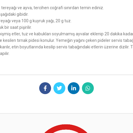
 tereyağı ve ayva, tercihen coğrafi sınırdan temin ediniz.
şağıdaki gibidir.
reyağı veya 100 g kuyruk yağı, 20 g tuz.
bir saat pişirilir.
 pişmiş etler, tuz ve kabukları soyulmamış ayvalar eklenip 20 dakika kadar 
 kesilen tırnak pidesi konulur. Yemeğin yağını çeken pideler servis taba
 çıkarılır, etin boyutlarında kesilip servis tabağındaki etlerin üzerine dizi
pılır.