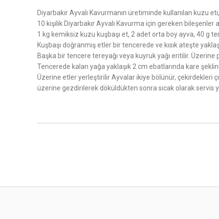
Diyarbakır Ayvalı Kavurmanın üretiminde kullanılan kuzu eti,
10 kişilik Diyarbakır Ayvalı Kavurma için gereken bileşenler a
1 kg kemiksiz kuzu kuşbaşı et, 2 adet orta boy ayva, 40 g te
Kuşbaşı doğranmış etler bir tencerede ve kısık ateşte yaklaşık 
Başka bir tencere tereyağı veya kuyruk yağı eritilir. Üzerine
Tencerede kalan yağa yaklaşık 2 cm ebatlarında kare şekline
Üzerine etler yerleştirilir Ayvalar ikiye bölünür, çekirdekleri
üzerine gezdirilerek döküldükten sonra sıcak olarak servis ya