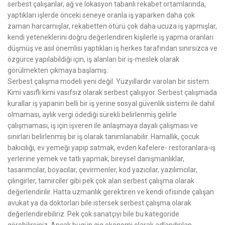
serbest çalışanlar, ağ ve lokasyon tabanlı rekabet ortamlarında,
yaptıkları işlerde önceki seneye oranla iş yaparken daha çok
zaman harcamışlar, rekabetten ötürü çok daha ucuza iş yapmışlar,
kendi yeteneklerini doğru değerlendiren kişilerle iş yapma oranları
düşmüş ve asıl önemlisi yaptıkları iş herkes tarafından sınırsızca ve
özgürce yapılabildiği için, iş alanları bir iş-meslek olarak
görülmekten çıkmaya başlamış.
Serbest çalışma modeli yeni değil. Yüzyıllardır varolan bir sistem.
Kimi vasıflı kimi vasıfsız olarak serbest çalışıyor. Serbest çalışmada
kurallar iş yapanın belli bir iş yerine sosyal güvenlik sistemi ile dahil
olmaması, aylık vergi ödediği sürekli belirlenmiş gelirle
çalışmaması, iş için işveren ile anlaşmaya dayalı çalışması ve
sınırları belirlenmiş bir iş olarak tanımlanabilir. Hamallık, çocuk
bakıcılığı, ev yemeği yapıp satmak, evden kafelere- restoranlara-iş
yerlerine yemek ve tatlı yapmak, bireysel danışmanlıklar,
tasarımcılar, boyacılar, çevirmenler, kod yazıcılar, yazılımcılar,
çilingirler, tamirciler gibi pek çok alan serbest çalışma olarak
değerlendirilir. Hatta uzmanlık gerektiren ve kendi ofisinde çalışan
avukat ya da doktorları bile istersek serbest çalışma olarak
değerlendirebiliriz. Pek çok sanatçıyı bile bu kategoride