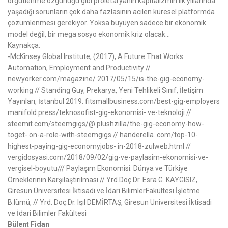
örgütlenme özgürlüğü gibi proletaryanın kapitalizmin ilk yıllarında
yaşadığı sorunların çok daha fazlasının acilen küresel platformda
çözümlenmesi gerekiyor. Yoksa büyüyen sadece bir ekonomik
model değil, bir mega sosyo ekonomik kriz olacak…
Kaynakça:
-McKinsey Global Institute, (2017), A Future That Works:
Automation, Employment and Productivity //
newyorker.com/magazine/ 2017/05/15/is-the-gig-economy-
working //
Standing Guy, Prekarya, Yeni Tehlikeli Sınıf, İletişim
Yayınları, İstanbul 2019. fitsmallbusiness.com/best-gig-employers
manifold.press/teknosofist-gig-ekonomisi- ve-teknoloji //
steemit.com/steemgigs/@ plushzilla/the-gig-economy-how-
toget- on-a-role-with-steemgigs // handerella. com/top-10-
highest-paying-gig-economyjobs- in-2018-zulweb.html //
vergidosyasi.com/2018/09/02/gig-ve-paylasim-ekonomisi-ve-
vergisel-boyutu/// Paylaşım Ekonomisi: Dünya ve Türkiye
Örneklerinin Karşılaştırılması // Yrd.Doç.Dr. Esra G. KAYGISIZ,
Giresun Üniversitesi İktisadi ve İdari BilimlerFakültesi İşletme
B.lümü, // Yrd. Doç.Dr. Işıl DEMİRTAŞ, Giresun Üniversitesi İktisadi
ve İdari Bilimler Fakültesi
Bülent Fidan