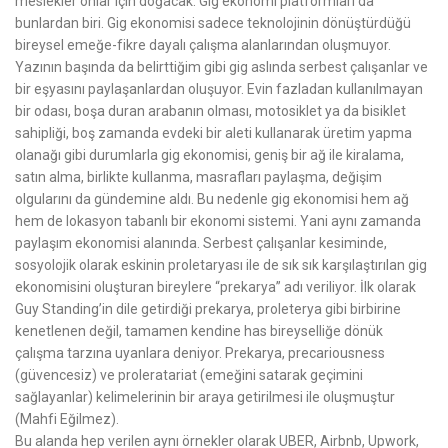
meslekler onlar için doğacak. Gig ekonomi platformları da
bunlardan biri. Gig ekonomisi sadece teknolojinin dönüştürdüğü
bireysel emeğe-fikre dayalı çalışma alanlarından oluşmuyor.
Yazının başında da belirttiğim gibi gig aslında serbest çalışanlar ve
bir eşyasını paylaşanlardan oluşuyor. Evin fazladan kullanılmayan
bir odası, boşa duran arabanın olması, motosiklet ya da bisiklet
sahipliği, boş zamanda evdeki bir aleti kullanarak üretim yapma
olanağı gibi durumlarla gig ekonomisi, geniş bir ağ ile kiralama,
satın alma, birlikte kullanma, masrafları paylaşma, değişim
olgularını da gündemine aldı. Bu nedenle gig ekonomisi hem ağ
hem de lokasyon tabanlı bir ekonomi sistemi. Yani aynı zamanda
paylaşım ekonomisi alanında. Serbest çalışanlar kesiminde,
sosyolojik olarak eskinin proletaryası ile de sık sık karşılaştırılan gig
ekonomisini oluşturan bireylere “prekarya” adı veriliyor. İlk olarak
Guy Standing’in dile getirdiği prekarya, proleterya gibi birbirine
kenetlenen değil, tamamen kendine has bireyselliğe dönük
çalışma tarzına uyanlara deniyor. Prekarya, precariousness
(güvencesiz) ve proleratariat (emeğini satarak geçimini
sağlayanlar) kelimelerinin bir araya getirilmesi ile oluşmuştur
(Mahfi Eğilmez).
Bu alanda hep verilen aynı örnekler olarak UBER, Airbnb, Upwork,