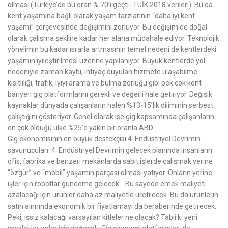
olması (Türkiye’de bu oran % 70’i geçti- TÜİK 2018 verileri). Bu da
kent yaşamına bağlı olarak yaşam tarzlarının “daha iyi kent
yaşamı” çerçevesinde değişimini zorluyor. Bu değişim de doğal
olarak çalışma şekline kadar her alana müdahale ediyor. Teknolojik
yönelimin bu kadar ısrarla artmasının temel nedeni de kentlerdeki
yaşamın iyileştirilmesi üzerine yapılanıyor. Büyük kentlerde yol
nedeniyle zaman kaybı, ihtiyaç duyulan hizmete ulaşabilme
kısıtlılığı, trafik, iyiyi arama ve bulma zorluğu gibi pek çok kent
bariyeri gig platformlarını gerekli ve değerli hale getiriyor. Değişik
kaynaklar dünyada çalışanların halen %13-15’lik diliminin serbest
çalıştığını gösteriyor. Genel olarak ise gig kapsamında çalışanların
en çok olduğu ülke %25’e yakın bir oranla ABD.
Gig ekonomisinin en büyük destekçisi 4. Endüstriyel Devrimin
savunucuları. 4. Endüstriyel Devrimin gelecek planında insanların
ofis, fabrika ve benzeri mekânlarda sabit işlerde çalışmak yerine
“özgür” ve “mobil” yaşamın parçası olması yatıyor. Onların yerine
işler için robotlar gündeme gelecek… Bu sayede emek maliyeti
azalacağı için ürünler daha az maliyetle üretilecek. Bu da ürünlerin
satın alımında ekonomik bir fiyatlamayı da beraberinde getirecek.
Peki, işsiz kalacağı varsayılan kitleler ne olacak? Tabii ki yeni