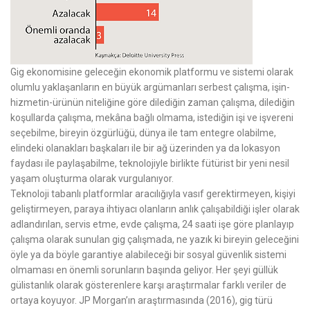
Gig ekonomisine geleceğin ekonomik platformu ve sistemi olarak
olumlu yaklaşanların en büyük argümanları serbest çalışma, işin-
hizmetin-ürünün niteliğine göre dilediğin zaman çalışma, dilediğin
koşullarda çalışma, mekâna bağlı olmama, istediğin işi ve işvereni
seçebilme, bireyin özgürlüğü, dünya ile tam entegre olabilme,
elindeki olanakları başkaları ile bir ağ üzerinden ya da lokasyon
faydası ile paylaşabilme, teknolojiyle birlikte fütürist bir yeni nesil
yaşam oluşturma olarak vurgulanıyor.
Teknoloji tabanlı platformlar aracılığıyla vasıf gerektirmeyen, kişiyi
geliştirmeyen, paraya ihtiyacı olanların anlık çalışabildiği işler olarak
adlandırılan, servis etme, evde çalışma, 24 saati işe göre planlayıp
çalışma olarak sunulan gig çalışmada, ne yazık ki bireyin geleceğini
öyle ya da böyle garantiye alabileceği bir sosyal güvenlik sistemi
olmaması en önemli sorunların başında geliyor. Her şeyi güllük
gülistanlık olarak gösterenlere karşı araştırmalar farklı veriler de
ortaya koyuyor. JP Morgan’ın araştırmasında (2016), gig türü