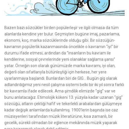
Bazen bazı sözcükler birden popülerleşir ve ilgili olmasa da tüm
alanlarda kendine yer bulur. Geçmişten bugüne imaj, pazarlama,
ekonomi, koç, marka sözcüklerinde olduğu gibi. Bir sözcüğün-
kavramın popülerlik kazanmasında öncelikle o kavramın “iyi” bir
durumu ifade etmesi, ardından da “insanların bu kavram ile
kendilerine, sosyal çevrelerinde yeni olanaklar sağlama şansı”
yatar. Örneğin son olarak günümüzde marka kavramı, iyi olan,
değerli olan sıfatlarıyla bütünleştiği için herkese, her yere
uyarlanmaya başlandı. Bunlardan biri de GIG… Bugün gig olarak
adlandırdığımız yeni nesil çalışma sistemi belki bir iki yıl sonra farklı
bir kavramla ifade edilecek. Ama şimdilik elimizde “gig” var ve
bunu anlatacağız. Etimolojik kökeni 13. yüzyıla kadar uzanan “gig”
sözcüğü, atların çektiği hafif ve tekerlekli arabalardan gülüşmeye
kadar değişik anlamlarda kullanılmış. 1900’lerin başında ise caz
müzisyenleri tarafından müzik literatürüne, kısa zamanlı, bir
gecelik, sürekli olmadan bir eğlence mekânında müzik yaparak