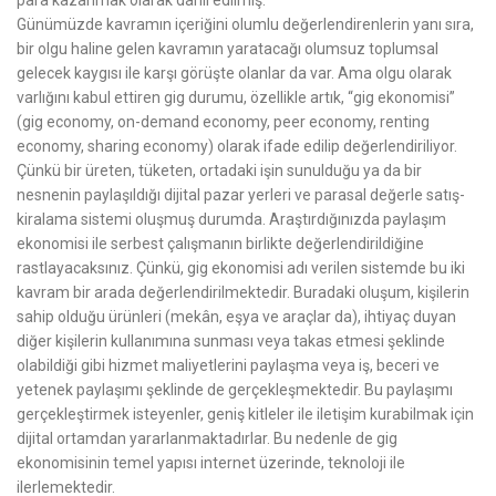
para kazanmak olarak dahil edilmiş.
Günümüzde kavramın içeriğini olumlu değerlendirenlerin yanı sıra,
bir olgu haline gelen kavramın yaratacağı olumsuz toplumsal
gelecek kaygısı ile karşı görüşte olanlar da var. Ama olgu olarak
varlığını kabul ettiren gig durumu, özellikle artık, “gig ekonomisi”
(gig economy, on-demand economy, peer economy, renting
economy, sharing economy) olarak ifade edilip değerlendiriliyor.
Çünkü bir üreten, tüketen, ortadaki işin sunulduğu ya da bir
nesnenin paylaşıldığı dijital pazar yerleri ve parasal değerle satış-
kiralama sistemi oluşmuş durumda. Araştırdığınızda paylaşım
ekonomisi ile serbest çalışmanın birlikte değerlendirildiğine
rastlayacaksınız. Çünkü, gig ekonomisi adı verilen sistemde bu iki
kavram bir arada değerlendirilmektedir. Buradaki oluşum, kişilerin
sahip olduğu ürünleri (mekân, eşya ve araçlar da), ihtiyaç duyan
diğer kişilerin kullanımına sunması veya takas etmesi şeklinde
olabildiği gibi hizmet maliyetlerini paylaşma veya iş, beceri ve
yetenek paylaşımı şeklinde de gerçekleşmektedir. Bu paylaşımı
gerçekleştirmek isteyenler, geniş kitleler ile iletişim kurabilmak için
dijital ortamdan yararlanmaktadırlar. Bu nedenle de gig
ekonomisinin temel yapısı internet üzerinde, teknoloji ile
ilerlemektedir.