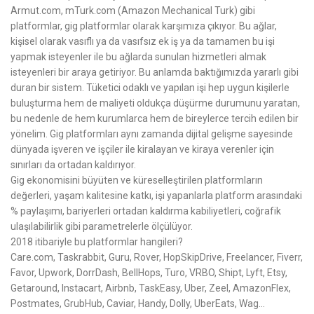
Armut.com, mTurk.com (Amazon Mechanical Turk) gibi
platformlar, gig platformlar olarak karşımıza çıkıyor. Bu ağlar,
kişisel olarak vasıflı ya da vasıfsız ek iş ya da tamamen bu işi
yapmak isteyenler ile bu ağlarda sunulan hizmetleri almak
isteyenleri bir araya getiriyor. Bu anlamda baktığımızda yararlı gibi
duran bir sistem. Tüketici odaklı ve yapılan işi hep uygun kişilerle
buluşturma hem de maliyeti oldukça düşürme durumunu yaratan,
bu nedenle de hem kurumlarca hem de bireylerce tercih edilen bir
yönelim. Gig platformları aynı zamanda dijital gelişme sayesinde
dünyada işveren ve işçiler ile kiralayan ve kiraya verenler için
sınırları da ortadan kaldırıyor.
Gig ekonomisini büyüten ve küreselleştirilen platformların
değerleri, yaşam kalitesine katkı, işi yapanlarla platform arasındaki
% paylaşımı, bariyerleri ortadan kaldırma kabiliyetleri, coğrafik
ulaşılabilirlik gibi parametrelerle ölçülüyor.
2018 itibariyle bu platformlar hangileri?
Care.com, Taskrabbit, Guru, Rover, HopSkipDrive, Freelancer, Fiverr,
Favor, Upwork, DorrDash, BellHops, Turo, VRBO, Shipt, Lyft, Etsy,
Getaround, Instacart, Airbnb, TaskEasy, Uber, Zeel, AmazonFlex,
Postmates, GrubHub, Caviar, Handy, Dolly, UberEats, Wag…