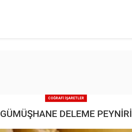
COĞRAFI İŞARETLER
GÜMÜŞHANE DELEME PEYNİRİ