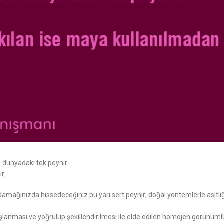
dünyadaki tek peynir.
r.
ınızda hissedeceğiniz bu yarı sert peynir; doğal yöntemlerle asitliğinin
 haşlanması ve yoğrulup şekillendirilmesi ile elde edilen homojen görünü