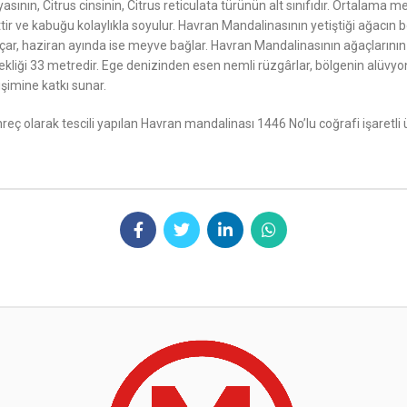
nın, Citrus cinsinin, Citrus reticulata türünün alt sınıfıdır. Ortalama
şittir ve kabuğu kolaylıkla soyulur. Havran Mandalinasının yetiştiği ağacı
açar, haziran ayında ise meyve bağlar. Havran Mandalinasının ağaçlarının
ksekliği 33 metredir. Ege denizinden esen nemli rüzgârlar, bölgenin alüv
imine katkı sunar.
eç olarak tescili yapılan Havran mandalinası 1446 No’lu coğrafi işaretl