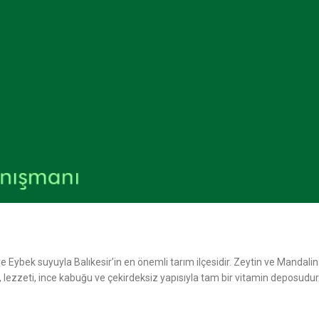
ve Eybek suyuyla Balıkesir’in en önemli tarım ilçesidir. Zeytin ve Mandali
 lezzeti, ince kabuğu ve çekirdeksiz yapısıyla tam bir vitamin deposudur