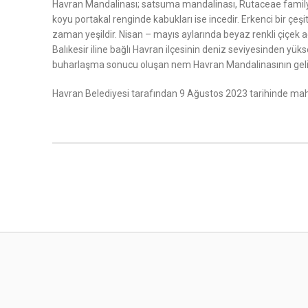
Havran Mandalinası; satsuma mandalinası, Rutaceae familyası
koyu portakal renginde kabukları ise incedir. Erkenci bir çe
zaman yeşildir. Nisan – mayıs aylarında beyaz renkli çiçek 
Balıkesir iline bağlı Havran ilçesinin deniz seviyesinden yü
buharlaşma sonucu oluşan nem Havran Mandalinasının geliş
Havran Belediyesi tarafından 9 Ağustos 2023 tarihinde mahr