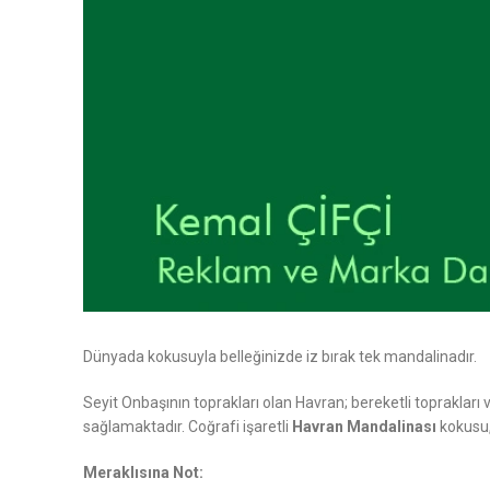
Dünyada kokusuyla belleğinizde iz bırak tek mandalinadır.
Seyit Onbaşının toprakları olan Havran; bereketli toprakları 
sağlamaktadır. Coğrafi işaretli
Havran Mandalinası
kokusu,
Meraklısına Not: