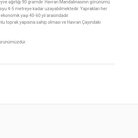
 meyve ağırlığı 90 gramdır. Havran Mandalinasının görünümü
n boyu 4-5 metreye kadar uzayabilmektedir. Yaprakları her
 ekonomik yaşı 40-60 yıl arasındadır.
yonlu toprak yapısına sahip olması ve Havran Çayındaki
i ürünümüzdür.