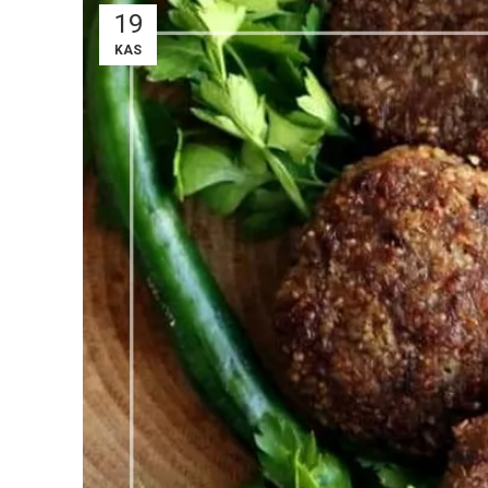
19
KAS