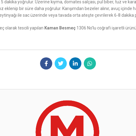
ıp 5 dakika yoğrulur. Üzerine kıyma, domates salçası, pul biber, tuz ve k
 eklenip bir süre daha yoğrulur. Karışımdan bezeler alınır, avuç içinde haf
zeytinyağı ile sac üzerinde veya tavada orta ateşte çevrilerek 6-8 dakika pi
ç olarak tescili yapılan
Kaman Besmeç
1306 No’lu coğrafi işaretli ürü