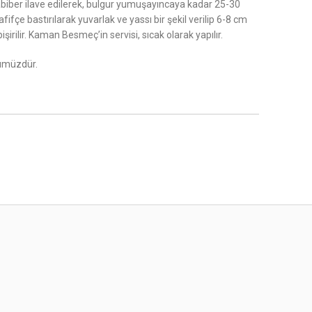
arabiber ilave edilerek, bulgur yumuşayıncaya kadar 25-30
ifçe bastırılarak yuvarlak ve yassı bir şekil verilip 6-8 cm
şirilir. Kaman Besmeç’in servisi, sıcak olarak yapılır.
nümüzdür.