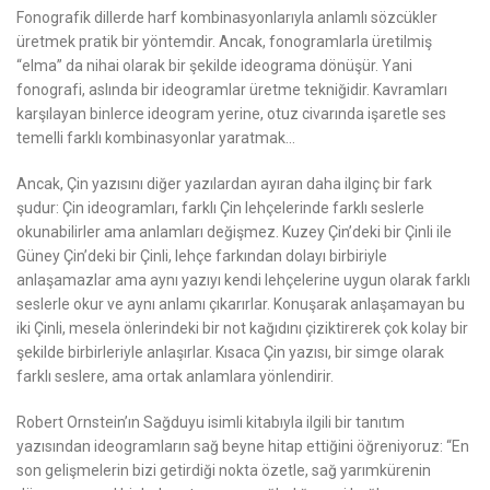
Fonografik dillerde harf kombinasyonlarıyla anlamlı sözcükler
üretmek pratik bir yöntemdir. Ancak, fonogramlarla üretilmiş
“elma” da nihai olarak bir şekilde ideograma dönüşür. Yani
fonografi, aslında bir ideogramlar üretme tekniğidir. Kavramları
karşılayan binlerce ideogram yerine, otuz civarında işaretle ses
temelli farklı kombinasyonlar yaratmak…
Ancak, Çin yazısını diğer yazılardan ayıran daha ilginç bir fark
şudur: Çin ideogramları, farklı Çin lehçelerinde farklı seslerle
okunabilirler ama anlamları değişmez. Kuzey Çin’deki bir Çinli ile
Güney Çin’deki bir Çinli, lehçe farkından dolayı birbiriyle
anlaşamazlar ama aynı yazıyı kendi lehçelerine uygun olarak farklı
seslerle okur ve aynı anlamı çıkarırlar. Konuşarak anlaşamayan bu
iki Çinli, mesela önlerindeki bir not kağıdını çiziktirerek çok kolay bir
şekilde birbirleriyle anlaşırlar. Kısaca Çin yazısı, bir simge olarak
farklı seslere, ama ortak anlamlara yönlendirir.
Robert Ornstein’ın Sağduyu isimli kitabıyla ilgili bir tanıtım
yazısından ideogramların sağ beyne hitap ettiğini öğreniyoruz: “En
son gelişmelerin bizi getirdiği nokta özetle, sağ yarımkürenin