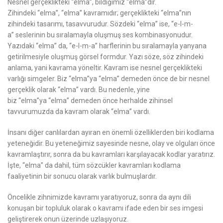
Nesnel gerçeklikteki
“elma”
, bildiğimiz
“elma”
dır.
Zihindeki
“elma”
,
“elma”
kavramıdır; gerçeklikteki
“elma”
nın
zihindeki tasarımı, tasavvurudur. Sözdeki
“elma”
ise,
“e-l-m-
a”
seslerinin bu sıralamayla oluşmuş ses kombinasyonudur.
Yazıdaki
“elma”
da,
“e-l-m-a”
harflerinin bu sıralamayla yanyana
getirilmesiyle oluşmuş görsel formdur. Yazı söze, söz zihindeki
anlama, yani kavrama yöneltir. Kavram ise nesnel gerçeklikteki
varlığı simgeler. Biz
“elma”
ya
“elma”
demeden önce de bir nesnel
gerçeklik olarak
“elma”
vardı. Bu nedenle, yine
biz
“elma”
ya
“elma”
demeden önce herhalde zihinsel
tavvurumuzda da kavram olarak
“elma”
vardı.
İnsanı diğer canlılardan ayıran en önemli özelliklerden biri kodlama
yeteneğidir. Bu yeteneğimiz sayesinde nesne, olay ve olguları önce
kavramlaştırır, sonra da bu kavramları karşılayacak kodlar yaratırız.
İşte,
“elma”
da dahil, tüm sözcükler kavramları kodlama
faaliyetinin bir sonucu olarak varlık bulmuşlardır.
Öncelikle zihnimizde kavramı yaratıyoruz, sonra da aynı dili
konuşan bir topluluk olarak o kavramı ifade eden bir ses imgesi
geliştirerek onun üzerinde uzlaşıyoruz.