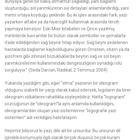
dünyaya genel bir bakış atmamızı sağladığı, yani bağlamı
oluşturduğu; sol yarımkürenin ise detayları anlamlandırdığı, yani
metni ortaya koyduğu şeklinde. Bu iki işlev arasındaki fark, yazı
yazarken alfabe ya da hiyeroglif kullanmak arasında tercih
yapmaya benziyor. Eski Mısır kitabeleri ve Çince yazılmış
metinlerde kavramlar bir bütün olarak semboller ve şemalarla
ifade edildiğinden sağ beyne hitap ediyor. Sağ beyni zedelenen
hastalarda bağlamın kaybolduğunu gören Ornstein, otizm ya da
şizofreni gibi zihinsel bozukluklarda beynin sağ ve sol beyin
yarımkürelerinin kullanımındaki dengesizliğinin oynadığı rolü
sorguluyor.”
(Seda Darcan, Radikal, 2 Temmuz 2004)
Yukarıda yazdığım gibi, eğer
“elma”
yazısının bir ideogram
olduğunu isabetli bir yargı olarak kabul edersek, logoların da birer
ideogram olduklarını rahatlıkla söyleyebiliriz. Hatta “logogram”
sözcüğünün de “ideogram”la aynı anlamda kullanıldığını,
ideogramlardan oluşan yazı sistemlerine “logografik yazı
sistemleri” adı verildiğini hatırlatayım.
Hepimiz biliyoruz ki yazı, dile ait bir unsurdur. Bu unsurun dil
içindeki konumuyla ilgili olarak birçok düşünür birçok kuram