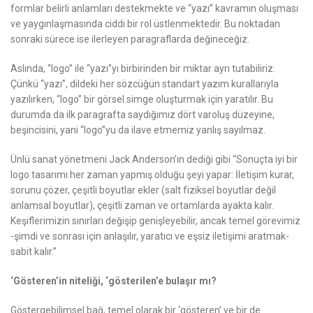
formlar belirli anlamları destekmekte ve “yazı” kavramın oluşması
ve yaygınlaşmasında ciddi bir rol üstlenmektedir. Bu noktadan
sonraki sürece ise ilerleyen paragraflarda değineceğiz.
Aslında, “logo” ile “yazı”yı birbirinden bir miktar ayrı tutabiliriz.
Çünkü “yazı”, dildeki her sözcüğün standart yazım kurallarıyla
yazılırken, “logo” bir görsel simge oluşturmak için yaratılır. Bu
durumda da ilk paragrafta saydığımız dört varoluş düzeyine,
beşincisini, yani “logo”yu da ilave etmemiz yanlış sayılmaz.
Ünlü sanat yönetmeni Jack Anderson’ın dediği gibi “Sonuçta iyi bir
logo tasarımı her zaman yapmış olduğu şeyi yapar: İletişim kurar,
sorunu çözer, çeşitli boyutlar ekler (salt fiziksel boyutlar değil
anlamsal boyutlar), çeşitli zaman ve ortamlarda ayakta kalır.
Keşiflerimizin sınırları değişip genişleyebilir, ancak temel görevimiz
-şimdi ve sonrası için anlaşılır, yaratıcı ve eşsiz iletişimi aratmak-
sabit kalır.”
‘Gösteren’in niteliği, ‘gösterilen’e bulaşır mı?
Göstergebilimsel bağ, temel olarak bir ‘gösteren’ ve bir de