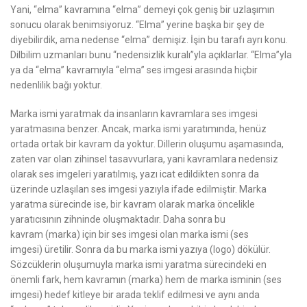
Yani,
“elma”
kavramına
“elma”
demeyi çok geniş bir uzlaşımın
sonucu olarak benimsiyoruz.
“Elma”
yerine başka bir şey de
diyebilirdik, ama nedense
“elma”
demişiz. İşin bu tarafı ayrı konu.
Dilbilim uzmanları bunu “nedensizlik kuralı”yla açıklarlar.
“Elma”
yla
ya da
“elma”
kavramıyla
“elma”
ses imgesi arasında hiçbir
nedenlilik bağı yoktur.
Marka ismi yaratmak da insanların kavramlara ses imgesi
yaratmasına benzer. Ancak, marka ismi yaratımında, henüz
ortada ortak bir kavram da yoktur. Dillerin oluşumu aşamasında,
zaten var olan zihinsel tasavvurlara, yani kavramlara nedensiz
olarak ses imgeleri yaratılmış, yazı icat edildikten sonra da
üzerinde uzlaşılan ses imgesi yazıyla ifade edilmiştir. Marka
yaratma sürecinde ise, bir kavram olarak marka öncelikle
yaratıcısının zihninde oluşmaktadır. Daha sonra bu
kavram
(marka)
için bir ses imgesi olan marka ismi
(ses
imgesi)
üretilir. Sonra da bu marka ismi yazıya
(logo)
dökülür.
Sözcüklerin oluşumuyla marka ismi yaratma sürecindeki en
önemli fark, hem kavramın
(marka)
hem de marka isminin
(ses
imgesi)
hedef kitleye bir arada teklif edilmesi ve aynı anda