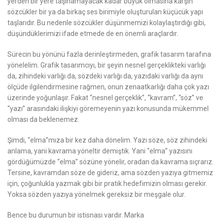
yerden bir yere taşınamayacak kadar büyük olmasına karşın
sözcükler bir ya da birkaç ses birimiyle oluşturulan küçücük yapı
taşlarıdır. Bu nedenle sözcükler düşünmemizi kolaylaştırdığı gibi,
düşündüklerimizi ifade etmede de en önemli araçlardır.
Sürecin bu yönünü fazla derinleştirmeden, grafik tasarım tarafına
yönelelim. Grafik tasarımcıyı, bir şeyin nesnel gerçeklikteki varlığı
da, zihindeki varlığı da, sözdeki varlığı da, yazıdaki varlığı da aynı
ölçüde ilgilendirmesine rağmen, onun zenaatkarlığı daha çok yazı
üzerinde yoğunlaşır. Fakat “nesnel gerçeklik”, “kavram”, “söz” ve
“yazı” arasındaki ilişkiyi göremeyenin yazı konusunda mükemmel
olması da beklenemez.
Şimdi,
“elma”
mıza bir kez daha dönelim. Yazı söze, söz zihindeki
anlama, yani kavrama yöneltir demiştik. Yani
“elma”
yazısını
gördüğümüzde
“elma”
sözüne yönelir, oradan da kavrama sıçrarız.
Tersine, kavramdan söze de gideriz, ama sözden yazıya gitmemiz
için, çoğunlukla yazmak gibi bir pratik hedefimizin olması gerekir.
Yoksa sözden yazıya yönelmek gereksiz bir meşgale olur.
Bence bu durumun bir istisnası vardır. Marka