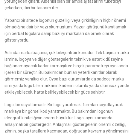
yörüngeden çıkarır. Albenisi olan bir ambalaj tasarımı tüketiciyi
çekerken, itici bir tasarım iter.
Yabancı bir sitede logonun güzelliği veya çirkinliğinin hiçbir önemi
olmadığına dair bir yazı okumuştum. Yazar, görüşünü kanıtlamak
için berbat logolara sahip bazı iyi markaları da örnek olarak
gösteriyordu.
Aslında marka başarısı, çok bileşenli bir konudur. Tek başına marka
ismine, logoya ve diğer göstergelerin teknik ve estetik düzeyine
bağlanamayacak kadar karmaşık ve birçok parametreyi aynı anda
içeren bir süreçtir. Bu bakımdan bunları yeterli kanıtlar olarak
görmemiz yanıltıcı olur. Oysa bazı durumlarda da sadece marka
ismi ya da logo bile markanın kaderini olumlu ya da olumsuz yönde
etkileyebilecek, hatta belirleyebilecek bir güce sahiptir.
Logo, bir soyutlamadır. Bir logo yaratmak, formları soyutlayarak
markaya bir görsel kod yaratmaktır. Bu bakımdan logonun
ideografik niteliğinin önemi büyüktür. Logo, aynı zamanda
anlaşmalı bir göstergedir. Anlaşmalı göstergelerin önemli özelliği,
zihnin, başka taraflara kaçmadan, doğrudan kavrama yönelmesini