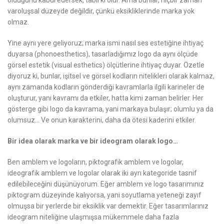
olduğunu kabul edersek, tabii ki olur. Ama bunlar, hiçbir zaman
varoluşsal düzeyde değildir, çünkü eksikliklerinde marka yok
olmaz.
Yine aynı yere geliyoruz; marka ismi nasıl ses estetiğine ihtiyaç
duyarsa
(phonoesthetics)
, tasarladığımız logo da aynı ölçüde
görsel estetik
(visual esthetics)
ölçütlerine ihtiyaç duyar. Özetle
diyoruz ki, bunlar, işitsel ve görsel kodların nitelikleri olarak kalmaz,
aynı zamanda kodların gönderdiği kavramlarla ilgili karineler de
oluşturur, yani kavramı da etkiler, hatta kimi zaman belirler. Her
gösterge gibi logo da kavrama, yani markaya bulaşır; olumlu ya da
olumsuz… Ve onun karakterini, daha da ötesi kaderini etkiler.
Bir idea olarak marka ve bir ideogram olarak logo…
Ben amblem ve logoların, piktografik amblem ve logolar,
ideografik amblem ve logolar olarak iki ayrı kategoride tasnif
edilebileceğini düşünüyorum. Eğer amblem ve logo tasarımınız
piktogram düzeyinde kalıyorsa, yani soyutlama yeteneği zayıf
olmuşsa bir yerlerde bir eksiklik var demektir. Eğer tasarımlarınız
ideogram niteliğine ulaşmışsa mükemmele daha fazla