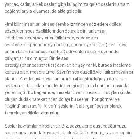
yaprak, kadın, erkek sesleri gibi)
kulağımıza gelen seslerin anlam
bağlantılarıyla oluşması da akla gelebilir.
Kimi bilim insanları bir ses sembolizminden söz ederek dilde
sözcüklerin ses özelliklerinden dolayı belirli anlamları
iletebileceklerini söylerler. Dilbilimde, sadece ses
sembolizmi
(phonetic symbolism, sound symbolism)
değil, ses
anlam bilimi
(phonosemantics)
adı verilen disiplin üzerinde
çalışanlar da olmuştur. Bir de ses
estetiği
(phonoaesthetics)
denilen bir şey var ki, burada inceleme
konusu olan, mesela Emel Sayın’ın ses güzelliğiyle ilgili olmayan bir
alandır. Yani kısaca, sesin anlamı nasıl oluşturduğu ya da hangi
seslerin ne tür anlamları desteklediği dilbilimin konuları arasında
yer almıştır. Bu bağlamda, mesela
‘t’
ve
‘d’
seslerinin söylenişinde
oluşan dudak hareketinden dolayı bu sesleri “hor görme” ve
“tiksinti” anlatan,
‘t’
,
‘k’
ve
‘r’
seslerini “saldırgan” sesler olarak
tanımlayan dilciler olmuştur.
Sesler kavramların kodlarıdır. Biz, sözcüklerle düşündüğümüzü
sanırız ama aslında kavramlarla düşünürüz. Ancak, kavramlar bir