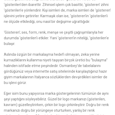
‘gösterilen’den ibarettir. Zihinsel işlem çok basittir, ‘gösteren’ zihni
‘gösterilen’e yönlendirir. Kişi isimleri de, marka isimleri de ‘gösteren’
işlevini yetire getirirler. Karmaşık olan ise, ‘gösteren’in ‘gösterilen’i
ne ölçüde etkilediği, onu nasıl bir değişime uğrattığıdır.
‘Gösteren’; ses, form, renk, menşe ve çeşitli çağrışımlarıyla her
durumda ‘gösterilen’i etkiler. Yani ‘gösteren’in niteliği, ‘gösterilen’e
bulaşır.
Aslında özgün bir markalaşma hedefi olmayan, zeka yerine
kurnazlıklarını kullanma niyeti taşıyan birçok üretici bu “bulaşma”
halinden istifade etme peşindedir. Osmanbey’de tabelalarını
gördüğünüz veya internette satış sitelerinde karşılaştığınız hazır
giyim markalarının İtalyanca sözlüklerden devşirdikleri isimler de
bu işlevi görür.
Eğer isim bunu yapıyorsa marka göstergelerinin tümünün de aynı
şeyi yaptığını söyleyebiliriz. Güzel bir logo markanızı
(gösterilen,
kavram)
güzelleştirirken, çirkin bir logo çirkinleştirir. Doğru bir renk
markanızı doğru bir yörüngeye oturturken, yanlış bir renk