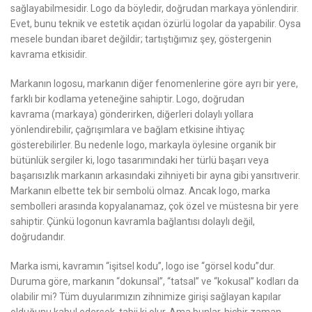
sağlayabilmesidir. Logo da böyledir, doğrudan markaya yönlendirir.
Evet, bunu teknik ve estetik açıdan özürlü logolar da yapabilir. Oysa
mesele bundan ibaret değildir; tartıştığımız şey, göstergenin
kavrama etkisidir.
Markanın logosu, markanın diğer fenomenlerine göre ayrı bir yere,
farklı bir kodlama yeteneğine sahiptir. Logo, doğrudan
kavrama
(markaya)
gönderirken, diğerleri dolaylı yollara
yönlendirebilir, çağrışımlara ve bağlam etkisine ihtiyaç
gösterebilirler. Bu nedenle logo, markayla öylesine organik bir
bütünlük sergiler ki, logo tasarımındaki her türlü başarı veya
başarısızlık markanın arkasındaki zihniyeti bir ayna gibi yansıtıverir.
Markanın elbette tek bir sembolü olmaz. Ancak logo, marka
sembolleri arasında kopyalanamaz, çok özel ve müstesna bir yere
sahiptir. Çünkü logonun kavramla bağlantısı dolaylı değil,
doğrudandır.
Marka ismi, kavramın “işitsel kodu”, logo ise “görsel kodu”dur.
Duruma göre, markanın “dokunsal”, “tatsal” ve “kokusal” kodları da
olabilir mi? Tüm duyularımızın zihnimize girişi sağlayan kapılar