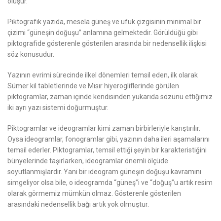
oluşur.
Piktografik yazıda, mesela güneş ve ufuk çizgisinin minimal bir
çizimi “güneşin doğuşu” anlamına gelmektedir. Görüldüğü gibi
piktografide gösterenle gösterilen arasında bir nedensellik ilişkisi
söz konusudur.
Yazının evrimi sürecinde ilkel dönemleri temsil eden, ilk olarak
Sümer kil tabletlerinde ve Mısır hiyerogliflerinde görülen
piktogramlar, zaman içinde kendisinden yukarıda sözünü ettiğimiz
iki ayrı yazı sistemi doğurmuştur.
Piktogramlar ve ideogramlar kimi zaman birbirleriyle karıştırılır.
Oysa ideogramlar, fonogramlar gibi, yazının daha ileri aşamalarını
temsil ederler. Piktogramlar, temsil ettiği şeyin bir karakteristiğini
bünyelerinde taşırlarken, ideogramlar önemli ölçüde
soyutlanmışlardır. Yani bir ideogram güneşin doğuşu kavramını
simgeliyor olsa bile, o ideogramda “güneş”i ve “doğuş”u artık resim
olarak görmemiz mümkün olmaz. Gösterenle gösterilen
arasındaki nedensellik bağı artık yok olmuştur.