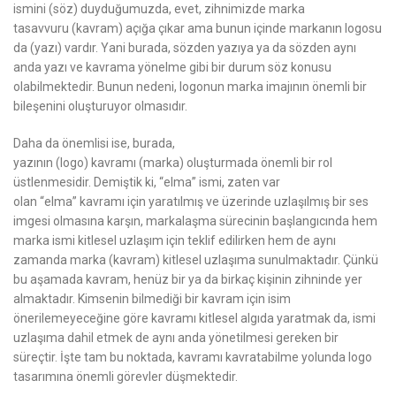
ismini
(söz)
duyduğumuzda, evet, zihnimizde marka
tasavvuru
(kavram)
açığa çıkar ama bunun içinde markanın logosu
da
(yazı)
vardır. Yani burada, sözden yazıya ya da sözden aynı
anda yazı ve kavrama yönelme gibi bir durum söz konusu
olabilmektedir. Bunun nedeni, logonun marka imajının önemli bir
bileşenini oluşturuyor olmasıdır.
Daha da önemlisi ise, burada,
yazının
(logo)
kavramı
(marka)
oluşturmada önemli bir rol
üstlenmesidir. Demiştik ki,
“elma”
ismi, zaten var
olan
“elma”
kavramı için yaratılmış ve üzerinde uzlaşılmış bir ses
imgesi olmasına karşın, markalaşma sürecinin başlangıcında hem
marka ismi kitlesel uzlaşım için teklif edilirken hem de aynı
zamanda marka
(kavram)
kitlesel uzlaşıma sunulmaktadır. Çünkü
bu aşamada kavram, henüz bir ya da birkaç kişinin zihninde yer
almaktadır. Kimsenin bilmediği bir kavram için isim
önerilemeyeceğine göre kavramı kitlesel algıda yaratmak da, ismi
uzlaşıma dahil etmek de aynı anda yönetilmesi gereken bir
süreçtir. İşte tam bu noktada, kavramı kavratabilme yolunda logo
tasarımına önemli görevler düşmektedir.