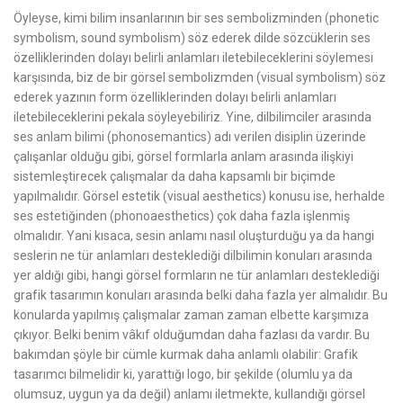
Öyleyse, kimi bilim insanlarının bir ses sembolizminden
(phonetic
symbolism, sound symbolism)
söz ederek dilde sözcüklerin ses
özelliklerinden dolayı belirli anlamları iletebileceklerini söylemesi
karşısında, biz de bir görsel sembolizmden
(visual symbolism)
söz
ederek yazının form özelliklerinden dolayı belirli anlamları
iletebileceklerini pekala söyleyebiliriz. Yine, dilbilimciler arasında
ses anlam bilimi
(phonosemantics)
adı verilen disiplin üzerinde
çalışanlar olduğu gibi, görsel formlarla anlam arasında ilişkiyi
sistemleştirecek çalışmalar da daha kapsamlı bir biçimde
yapılmalıdır. Görsel estetik
(visual aesthetics)
konusu ise, herhalde
ses estetiğinden
(phonoaesthetics)
çok daha fazla işlenmiş
olmalıdır. Yani kısaca, sesin anlamı nasıl oluşturduğu ya da hangi
seslerin ne tür anlamları desteklediği dilbilimin konuları arasında
yer aldığı gibi, hangi görsel formların ne tür anlamları desteklediği
grafik tasarımın konuları arasında belki daha fazla yer almalıdır. Bu
konularda yapılmış çalışmalar zaman zaman elbette karşımıza
çıkıyor. Belki benim vâkıf olduğumdan daha fazlası da vardır. Bu
bakımdan şöyle bir cümle kurmak daha anlamlı olabilir: Grafik
tasarımcı bilmelidir ki, yarattığı logo, bir şekilde
(olumlu ya da
olumsuz, uygun ya da değil)
anlamı iletmekte, kullandığı görsel