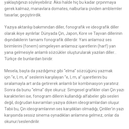
yaklaştığınızı söyleyebiliriz. Aksi halde hiç bu kadar çırpınmaya
gerek kalmaz, manavlara domates, nalburlara çividen amblemler
tasarlar, geçiştirirdik.
Yazıya aktarılışı bakımından diller, fonografik ve ideografik diller
olarak ikiye ayrılırlar. Dünyada Çin, Japon, Kore ve Tayvan dillerinin
dışındakilerin tamamı fonografik dillerdir. Yani anlamsız ses
birimlerini
(fonem)
simgeleyen anlamsız işaretlerin
(harf)
yan
yana gelmesiyle anlamlı sözcükler oluşturularak yazılan diller…
Türkçe de bunlardan biridir.
Mesela, başta da yazdığımız gibi
“elma”
sözcüğünü yazmak
için
“e, l, m, a”
seslerini karşılayan
“e, l, m, a”
işaretlerini bu
sıralamayla art arda getirerek anlamlı bir kombinasyon yaratırız.
Sonra da bunu
“elma”
diye okuruz. Simgesel grafikler olan Çin yazı
karakterleri ise, fonogram dillerin kullandığı alfabeler gibi sesleri
değil, doğrudan kavramları yazıya döken ideogramlardan oluşur.
Tabii bu, Çin ideogramlarının ses karşılıkları olmadığı, Çinliler’in yazı
karşısında sessiz sinema oynadıkları anlamına gelmez, onlar da
okunur/seslendirilir.