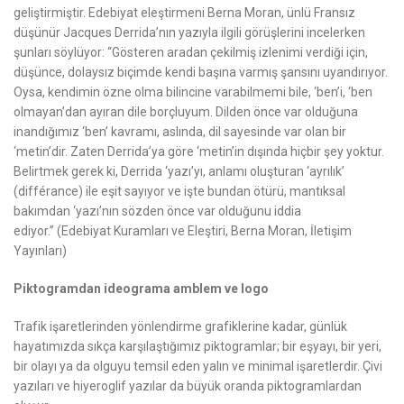
geliştirmiştir. Edebiyat eleştirmeni Berna Moran, ünlü Fransız
düşünür Jacques Derrida’nın yazıyla ilgili görüşlerini incelerken
şunları söylüyor: “Gösteren aradan çekilmiş izlenimi verdiği için,
düşünce, dolaysız biçimde kendi başına varmış şansını uyandırıyor.
Oysa, kendimin özne olma bilincine varabilmemi bile, ‘ben’i, ‘ben
olmayan’dan ayıran dile borçluyum. Dilden önce var olduğuna
inandığımız ‘ben’ kavramı, aslında, dil sayesinde var olan bir
‘metin’dir. Zaten Derrida’ya göre ‘metin’in dışında hiçbir şey yoktur.
Belirtmek gerek ki, Derrida ‘yazı’yı, anlamı oluşturan ‘ayrılık’
(différance) ile eşit sayıyor ve işte bundan ötürü, mantıksal
bakımdan ‘yazı’nın sözden önce var olduğunu iddia
ediyor.”
(Edebiyat Kuramları ve Eleştiri, Berna Moran, İletişim
Yayınları)
Piktogramdan ideograma amblem ve logo
Trafik işaretlerinden yönlendirme grafiklerine kadar, günlük
hayatımızda sıkça karşılaştığımız piktogramlar; bir eşyayı, bir yeri,
bir olayı ya da olguyu temsil eden yalın ve minimal işaretlerdir. Çivi
yazıları ve hiyeroglif yazılar da büyük oranda piktogramlardan