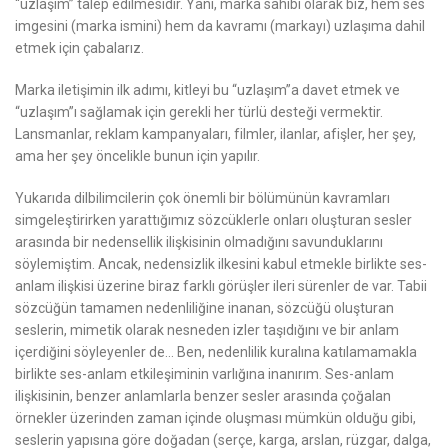
“uzlaşım” talep edilmesidir. Yani, marka sahibi olarak biz, hem ses
imgesini
(marka ismini)
hem da kavramı
(markayı)
uzlaşıma dahil
etmek için çabalarız.
Marka iletişimin ilk adımı, kitleyi bu “uzlaşım”a davet etmek ve
“uzlaşım”ı sağlamak için gerekli her türlü desteği vermektir.
Lansmanlar, reklam kampanyaları, filmler, ilanlar, afişler, her şey,
ama her şey öncelikle bunun için yapılır.
Yukarıda dilbilimcilerin çok önemli bir bölümünün kavramları
simgeleştirirken yarattığımız sözcüklerle onları oluşturan sesler
arasında bir nedensellik ilişkisinin olmadığını savunduklarını
söylemiştim. Ancak, nedensizlik ilkesini kabul etmekle birlikte ses-
anlam ilişkisi üzerine biraz farklı görüşler ileri sürenler de var. Tabii
sözcüğün tamamen nedenliliğine inanan, sözcüğü oluşturan
seslerin, mimetik olarak nesneden izler taşıdığını ve bir anlam
içerdiğini söyleyenler de… Ben, nedenlilik kuralına katılamamakla
birlikte ses-anlam etkileşiminin varlığına inanırım. Ses-anlam
ilişkisinin, benzer anlamlarla benzer sesler arasında çoğalan
örnekler üzerinden zaman içinde oluşması mümkün olduğu gibi,
seslerin yapısına göre doğadan
(serçe, karga, arslan, rüzgar, dalga,