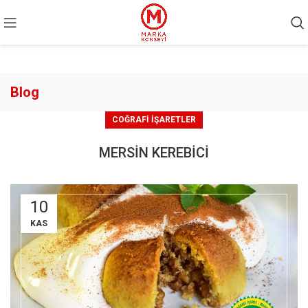
Blog
COĞRAFI İŞARETLER
MERSİN KEREBİCİ
10
KAS