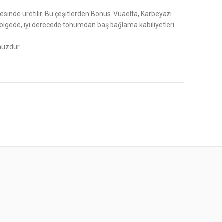
çesinde üretilir. Bu çeşitlerden Bonus, Vuaelta, Karbeyazı
bu bölgede, iyi derecede tohumdan baş bağlama kabiliyetleri
müzdür.