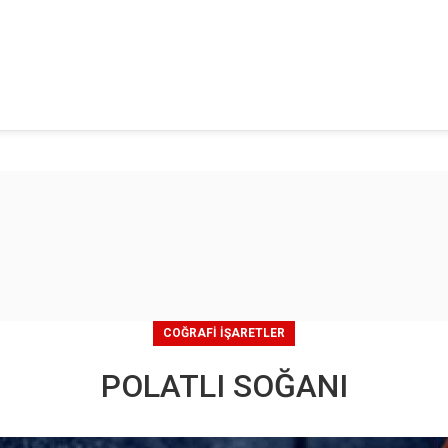
COĞRAFI İŞARETLER
POLATLI SOĞANI