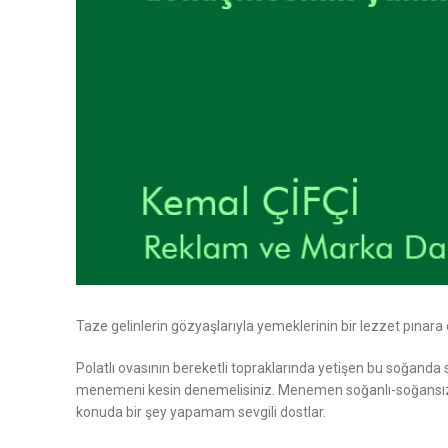
Taze gelinlerin gözyaşlarıyla yemeklerinin bir lezzet pınara
Polatlı ovasının bereketli topraklarında yetişen bu soğanda 
menemeni kesin denemelisiniz. Menemen soğanlı-soğansız tar
konuda bir şey yapamam sevgili dostlar.