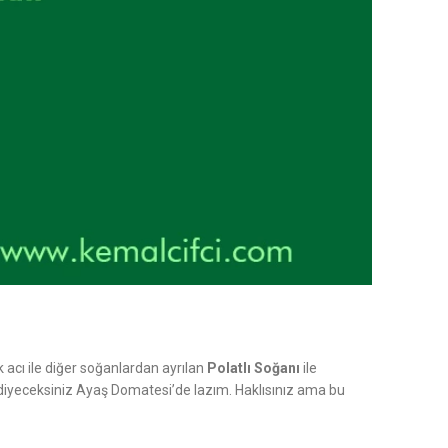
 acı ile diğer soğanlardan ayrılan
Polatlı Soğanı
ile
diyeceksiniz Ayaş Domatesi’de lazım. Haklısınız ama bu