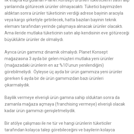
İlk etapta kurgulanan Planet Konsept ürünleri tüketicilerin satın alıp
yanlarında götürecek ürünler olmayacaktı. Tüketici bayimizden
aldıktan sonra ürünler tüketicinin verdiği adrese bayinin aracıyla
veya kargo şirketiyle getirilecek, hatta bazıları bayinin teknik
elemanı tarafından yerinde çalışmaya alınacak ürünler olacaktı.
Ama ileride mutlaka tüketicinin satın alıp kendisinin eve götüreceği
büyüklükte ürünler de olmalıydı.
Ayrıca ürün gamımız dinamik olmalıydı. Planet Konsept
mağazasına 3 ayda bir gelen müşteri mutlaka yeni ürünler
(mağazadaki ürünlerin en az %10’unun yenilendiğini)
görebilmeliydi. Öyleyse üç ayda bir ürün gamımıza yeni ürünler
girerken 6 ayda bir de ürün gamımızdan bazı ürünleri
çıkarmalıydık.
Bayilik vermeye elverişli ürün gamına sahip olduktan sonra da
zamanla mağaza açmaya (franchising vermeye) elverişli olacak
kadar ürün gamımızı genişletmeliydik.
Bir atölye çalışması ile ne tür ve hangi ürünlerin tüketiciler
tarafından kolayca talep görebileceğini ve bayilerin kolayca