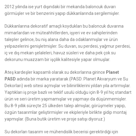
2012 yılında ise yurt dışındaki bir mekanda baloncuk duvarı
görmüşler ve bir benzerini yapıp dükkanlarında sergilemişler.
Dükkanlarına dekoratif amaçlı koydukları bu baloncuk duvarına
mimarlardan ve müteahhitlerden, işyeri ve ev sahiplerinden
talepler gelince, bu niş alana daha da odaklanmışlar ve ürün
yelpazelerini genişletmişler. Su duvarı, su perdesi, yağmur perdesi,
iç ve dış mekan şelaleleri, havuz süsleri ve daha pek çok su
dekorunu muazzam bir işçilik kalitesiyle yapar olmuşlar.
Ateş kardeşler kapsamlı olarak su dekorlarına girince
Planet
PASD
adında bir marka yaratarak (PASD: Planet Akvaryum ve Su
Dekorları) web sitesi açmışlar ve bilinirliklerini yıldan yıla artırmışlar.
Yaptıkları iş proje bazlı ve teklif usulü olduğu için 8-9 yıl hiç standart
ürün ve seri üretim yapmamışlar ve yapmayı da düşünmemişler.
Bu 8-9 yıllık süreçte 25 ülkeden talep almışlar, görüşmeler yapıp,
özgün tasarımlar geliştirmişler ve ekipleriyle birlikte gidip montaj
yapmışlar. (Buna butik üretim ve proje satışı diyoruz.)
Su dekorları tasarım ve mühendislik becerisi gerektirdiği için