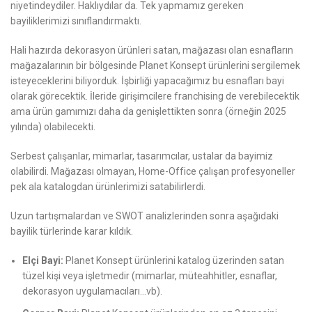
niyetindeydiler. Haklıydılar da. Tek yapmamız gereken
bayiliklerimizi sınıflandırmaktı.
Hali hazırda dekorasyon ürünleri satan, mağazası olan esnafların
mağazalarının bir bölgesinde Planet Konsept ürünlerini sergilemek
isteyeceklerini biliyorduk. İşbirliği yapacağımız bu esnafları bayi
olarak görecektik. İleride girişimcilere franchising de verebilecektik
ama ürün gamımızı daha da genişlettikten sonra (örneğin 2025
yılında) olabilecekti.
Serbest çalışanlar, mimarlar, tasarımcılar, ustalar da bayimiz
olabilirdi. Mağazası olmayan, Home-Office çalışan profesyoneller
pek ala katalogdan ürünlerimizi satabilirlerdi.
Uzun tartışmalardan ve SWOT analizlerinden sonra aşağıdaki
bayilik türlerinde karar kıldık.
Elçi Bayi:
Planet Konsept ürünlerini katalog üzerinden satan
tüzel kişi veya işletmedir (mimarlar, müteahhitler, esnaflar,
dekorasyon uygulamacıları…vb).