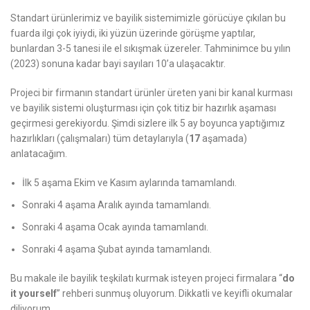
Standart ürünlerimiz ve bayilik sistemimizle görücüye çıkılan bu
fuarda ilgi çok iyiydi, iki yüzün üzerinde görüşme yaptılar,
bunlardan 3-5 tanesi ile el sıkışmak üzereler. Tahminimce bu yılın
(2023) sonuna kadar bayi sayıları 10’a ulaşacaktır.
Projeci bir firmanın standart ürünler üreten yani bir kanal kurması
ve bayilik sistemi oluşturması için çok titiz bir hazırlık aşaması
geçirmesi gerekiyordu. Şimdi sizlere ilk 5 ay boyunca yaptığımız
hazırlıkları (çalışmaları) tüm detaylarıyla (
17
aşamada)
anlatacağım.
İlk 5 aşama Ekim ve Kasım aylarında tamamlandı.
Sonraki 4 aşama Aralık ayında tamamlandı.
Sonraki 4 aşama Ocak ayında tamamlandı.
Sonraki 4 aşama Şubat ayında tamamlandı.
Bu makale ile bayilik teşkilatı kurmak isteyen projeci firmalara “
do
it yourself
” rehberi sunmuş oluyorum. Dikkatli ve keyifli okumalar
diliyorum.