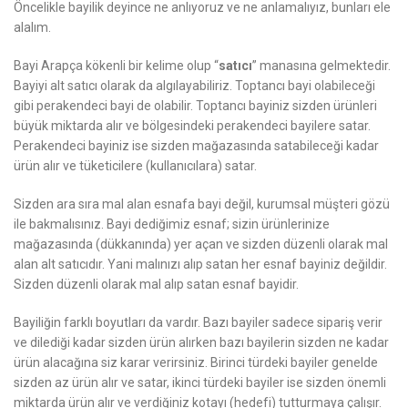
Öncelikle bayilik deyince ne anlıyoruz ve ne anlamalıyız, bunları ele
alalım.
Bayi Arapça kökenli bir kelime olup “
satıcı
” manasına gelmektedir.
Bayiyi alt satıcı olarak da algılayabiliriz. Toptancı bayi olabileceği
gibi perakendeci bayi de olabilir. Toptancı bayiniz sizden ürünleri
büyük miktarda alır ve bölgesindeki perakendeci bayilere satar.
Perakendeci bayiniz ise sizden mağazasında satabileceği kadar
ürün alır ve tüketicilere (kullanıcılara) satar.
Sizden ara sıra mal alan esnafa bayi değil, kurumsal müşteri gözü
ile bakmalısınız. Bayi dediğimiz esnaf; sizin ürünlerinize
mağazasında (dükkanında) yer açan ve sizden düzenli olarak mal
alan alt satıcıdır. Yani malınızı alıp satan her esnaf bayiniz değildir.
Sizden düzenli olarak mal alıp satan esnaf bayidir.
Bayiliğin farklı boyutları da vardır. Bazı bayiler sadece sipariş verir
ve dilediği kadar sizden ürün alırken bazı bayilerin sizden ne kadar
ürün alacağına siz karar verirsiniz. Birinci türdeki bayiler genelde
sizden az ürün alır ve satar, ikinci türdeki bayiler ise sizden önemli
miktarda ürün alır ve verdiğiniz kotayı (hedefi) tutturmaya çalışır.