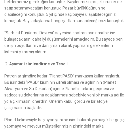
belirlememiz gerektiğini konuştuk. Bayilerimizin projeli ürünler de
satıp satamayacağını konuştuk. Pazar büyüklüğünün ne
olabileceğini konuştuk. 5 yıl içinde kaç bayiye ulaşabileceğimizi
konuştuk. Bayi adaylarına hangi şartları sunabileceğimizi konuştuk.
“Serbest Düşünme Devresi” sayesinde patronların nasıl bir işe
bulaşacaklarını daha iyi düşünmelerini amaçladım. Bu sayede ben
de işin boyutlarını ve danışman olarak yapmam gerekenlerin
listesini çıkarmış oldum.
Aşama: İsimlendirme ve Tescil
Patronlar şimdiye kadar “Planet PASD” markasını kullanmışlardı.
Bu isimdeki “PASD” kısmının şifreli olması ve açılımının (Planet
Akvaryum ve Su Dekorları) içinde Planet’in tekrar geçmesi ve
sadece su dekorlarına odaklanması sebebiyle yeni bir marka adı ile
yola çıkılmasını önerdim. Önerim kabul gördü ve bir atölye
çalışmasına başladık.
Planet kelimesiyle başlayan yeni bir isim bularak yumuşak bir geçiş
yapmaya ve mevcut müşterilerimizin zihnindeki marka