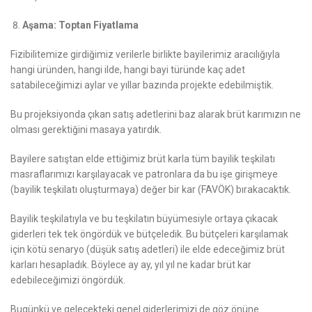
Aşama: Toptan Fiyatlama
Fizibilitemize girdiğimiz verilerle birlikte bayilerimiz aracılığıyla
hangi üründen, hangi ilde, hangi bayi türünde kaç adet
satabileceğimizi aylar ve yıllar bazında projekte edebilmiştik.
Bu projeksiyonda çıkan satış adetlerini baz alarak brüt karımızın ne
olması gerektiğini masaya yatırdık.
Bayilere satıştan elde ettiğimiz brüt karla tüm bayilik teşkilatı
masraflarımızı karşılayacak ve patronlara da bu işe girişmeye
(bayilik teşkilatı oluşturmaya) değer bir kar (FAVÖK) bırakacaktık.
Bayilik teşkilatıyla ve bu teşkilatın büyümesiyle ortaya çıkacak
giderleri tek tek öngördük ve bütçeledik. Bu bütçeleri karşılamak
için kötü senaryo (düşük satış adetleri) ile elde edeceğimiz brüt
karları hesapladık. Böylece ay ay, yıl yıl ne kadar brüt kar
edebileceğimizi öngördük.
Bugünkü ve gelecekteki genel giderlerimizi de göz önüne