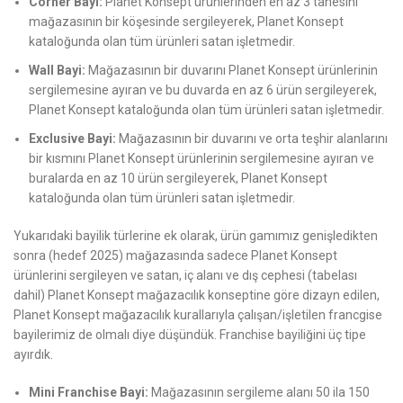
Corner Bayi:
Planet Konsept ürünlerinden en az 3 tanesini
mağazasının bir köşesinde sergileyerek, Planet Konsept
kataloğunda olan tüm ürünleri satan işletmedir.
Wall Bayi:
Mağazasının bir duvarını Planet Konsept ürünlerinin
sergilemesine ayıran ve bu duvarda en az 6 ürün sergileyerek,
Planet Konsept kataloğunda olan tüm ürünleri satan işletmedir.
Exclusive Bayi:
Mağazasının bir duvarını ve orta teşhir alanlarını
bir kısmını Planet Konsept ürünlerinin sergilemesine ayıran ve
buralarda en az 10 ürün sergileyerek, Planet Konsept
kataloğunda olan tüm ürünleri satan işletmedir.
Yukarıdaki bayilik türlerine ek olarak, ürün gamımız genişledikten
sonra (hedef 2025) mağazasında sadece Planet Konsept
ürünlerini sergileyen ve satan, iç alanı ve dış cephesi (tabelası
dahil) Planet Konsept mağazacılık konseptine göre dizayn edilen,
Planet Konsept mağazacılık kurallarıyla çalışan/işletilen francgise
bayilerimiz de olmalı diye düşündük. Franchise bayiliğini üç tipe
ayırdık.
Mini Franchise Bayi:
Mağazasının sergileme alanı 50 ila 150