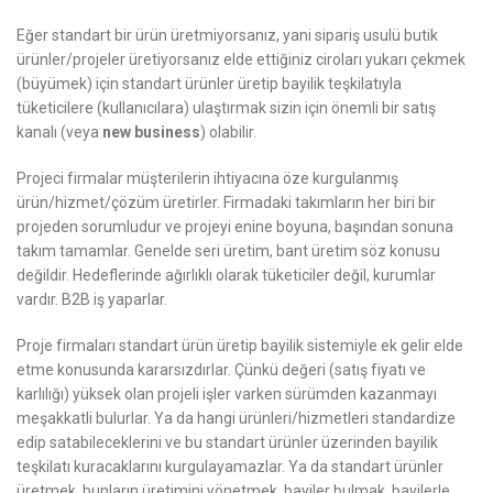
Eğer standart bir ürün üretmiyorsanız, yani sipariş usulü butik
ürünler/projeler üretiyorsanız elde ettiğiniz ciroları yukarı çekmek
(büyümek) için standart ürünler üretip bayilik teşkilatıyla
tüketicilere (kullanıcılara) ulaştırmak sizin için önemli bir satış
kanalı (veya
new business
) olabilir.
Projeci firmalar müşterilerin ihtiyacına öze kurgulanmış
ürün/hizmet/çözüm üretirler. Firmadaki takımların her biri bir
projeden sorumludur ve projeyi enine boyuna, başından sonuna
takım tamamlar. Genelde seri üretim, bant üretim söz konusu
değildir. Hedeflerinde ağırlıklı olarak tüketiciler değil, kurumlar
vardır. B2B iş yaparlar.
Proje firmaları standart ürün üretip bayilik sistemiyle ek gelir elde
etme konusunda kararsızdırlar. Çünkü değeri (satış fiyatı ve
karlılığı) yüksek olan projeli işler varken sürümden kazanmayı
meşakkatli bulurlar. Ya da hangi ürünleri/hizmetleri standardize
edip satabileceklerini ve bu standart ürünler üzerinden bayilik
teşkilatı kuracaklarını kurgulayamazlar. Ya da standart ürünler
üretmek, bunların üretimini yönetmek, bayiler bulmak, bayilerle