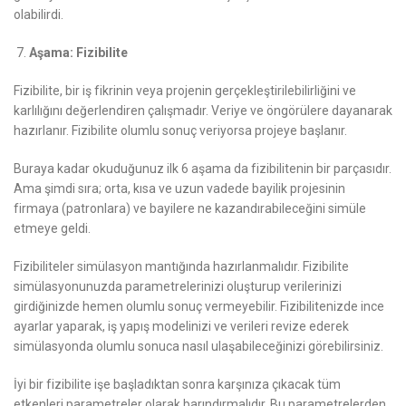
olabilirdi.
Aşama: Fizibilite
Fizibilite, bir iş fikrinin veya projenin gerçekleştirilebilirliğini ve
karlılığını değerlendiren çalışmadır. Veriye ve öngörülere dayanarak
hazırlanır. Fizibilite olumlu sonuç veriyorsa projeye başlanır.
Buraya kadar okuduğunuz ilk 6 aşama da fizibilitenin bir parçasıdır.
Ama şimdi sıra; orta, kısa ve uzun vadede bayilik projesinin
firmaya (patronlara) ve bayilere ne kazandırabileceğini simüle
etmeye geldi.
Fizibiliteler simülasyon mantığında hazırlanmalıdır. Fizibilite
simülasyonunuzda parametrelerinizi oluşturup verilerinizi
girdiğinizde hemen olumlu sonuç vermeyebilir. Fizibilitenizde ince
ayarlar yaparak, iş yapış modelinizi ve verileri revize ederek
simülasyonda olumlu sonuca nasıl ulaşabileceğinizi görebilirsiniz.
İyi bir fizibilite işe başladıktan sonra karşınıza çıkacak tüm
etkenleri parametreler olarak barındırmalıdır. Bu parametrelerden