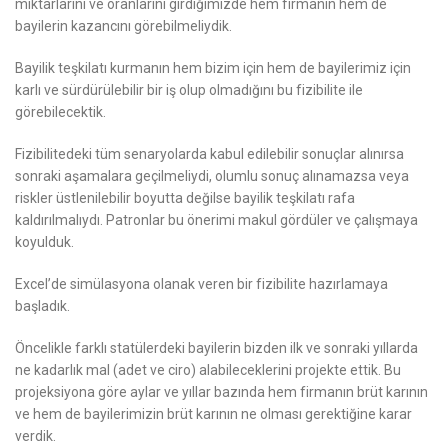
miktarlarını ve oranlarını girdiğimizde hem firmanın hem de
bayilerin kazancını görebilmeliydik.
Bayilik teşkilatı kurmanın hem bizim için hem de bayilerimiz için
karlı ve sürdürülebilir bir iş olup olmadığını bu fizibilite ile
görebilecektik.
Fizibilitedeki tüm senaryolarda kabul edilebilir sonuçlar alınırsa
sonraki aşamalara geçilmeliydi, olumlu sonuç alınamazsa veya
riskler üstlenilebilir boyutta değilse bayilik teşkilatı rafa
kaldırılmalıydı. Patronlar bu önerimi makul gördüler ve çalışmaya
koyulduk.
Excel’de simülasyona olanak veren bir fizibilite hazırlamaya
başladık.
Öncelikle farklı statülerdeki bayilerin bizden ilk ve sonraki yıllarda
ne kadarlık mal (adet ve ciro) alabileceklerini projekte ettik. Bu
projeksiyona göre aylar ve yıllar bazında hem firmanın brüt karının
ve hem de bayilerimizin brüt karının ne olması gerektiğine karar
verdik.