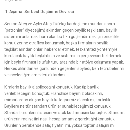
Aşama: Serbest Düşünme Devresi
Serkan Ateş ve Aylin Ateş Tüfekçi kardeşlerin (bundan sonra
“patronlar” diyeceğim) aklından geçen bayilik teşkilatını, bayilik
sistemini anlamak, ham olan bu fikri güçlendirmek için öncelikle
konu üzerine etraflıca konuşmak, başka firmaların bayilik
teşkilatlarından onları haberdar etmek, tez-antitez yöntemiyle
kurulacak bayilik teşkilatının ve sisteminin çerçevesini belirlemek
için beyin fırtınası ile ufuk turu arasında bir atölye çalışması yaptık.
Herkes aklından ve gönlünden geçenleri söyledi, ben tecrübelerimi
ve incelediğim örnekleri aktardım.
Kimlerin bayilik alabileceğini konuştuk. Kaç tip bayilik
verilebileceğini konuştuk. Franchise bayimiz olacak mı,
mimarlardan oluşan bayilik kategorimiz olacak mı, tartıştık.
Bayilere ne tür standart ürünler sunabileceğimizi konuştuk.
Standart ürünlerin listesini ve stok kodlamasını konuştuk. Standart
ürünlerin maliyetini nasıl hesaplamamız gerektiğini konuştuk.
Ürünlerin perakende satış fiyatını mı, yoksa toptan satışını mı