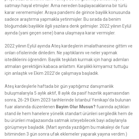
satmayı hayal etmişler. Ama nereden başlayacaklarına bir türlü
karar verememişler. Araya pandemi de girince bayilik konusunda
sadece araştırma yapmakla yetinmişler. Bu sırada da benim
bloğumdaki bayilikle ilgili yazılara denk gelmişler. 2022 yılının Eylül
ayında (yani geçen sene) bana ulaşmaya karar vermişler.
2022 yılının Eylül ayında Ateş kardeşlerin imalathanesine gittim ve
onları ofislerinde dinledim. Ne yaptıklarını ve neler yapmak
istediklerini öğrendim. Bayilik teşkilatı kurmak için hangi adımları
atmaları gerektiğini kabaca anlattım. Karşılıklı kimyamız tuttuğu
için anlaştık ve Ekim 2022’de çalışmaya başladık.
Ateş kardeşlerle haftada bir gün yaptığımız danışmanlık
buluşmalarıyla 5 aylık aktif, 8 aylık da pasif hazırlık aşamasından
sonra, 26-29 Ekim 2023 tarihlerinde İstanbul Yenikapı’da bulunan
fuar alanında düzenlenen
Bayim Olur Musun?
fuarında açtıkları
stand ile hem hanelere yönelik standart ürünleri sergiledik hem de
bu ürünleri mağazasında satmak isteyebilecek bayi adaylarıyla
görüşmeye başladık. (Mart ayında yazdığım bu makaleyi de fuar
bitiminden 3 gün sonra ufak eklemeler yaparak yayına verdim.)