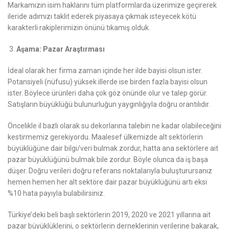
Markamızın isim haklarını tüm platformlarda üzerimize geçirerek
ileride adımızı taklit ederek piyasaya çıkmak isteyecek kötü
karakterli rakiplerimizin önünü tıkamış olduk.
Aşama: Pazar Araştırması
İdeal olarak her firma zaman içinde her ilde bayisi olsun ister.
Potansiyeli (nüfusu) yüksek illerde ise birden fazla bayisi olsun
ister. Böylece ürünleri daha çok göz önünde olur ve talep görür.
Satışların büyüklüğü bulunurluğun yaygınlığıyla doğru orantılıdır.
Öncelikle il bazlı olarak su dekorlarına talebin ne kadar olabileceğini
kestirmemiz gerekiyordu. Maalesef ülkemizde alt sektörlerin
büyüklüğüne dair bilgi/veri bulmak zordur, hatta ana sektörlere ait
pazar büyüklüğünü bulmak bile zordur. Böyle olunca da iş başa
düşer. Doğru verileri doğru referans noktalarıyla buluşturursanız
hemen hemen her alt sektöre dair pazar büyüklüğünü artı eksi
%10 hata payıyla bulabilirsiniz.
Türkiye’deki beli başlı sektörlerin 2019, 2020 ve 2021 yıllarına ait
pazar büyüklüklerini, o sektörlerin derneklerinin verilerine bakarak,