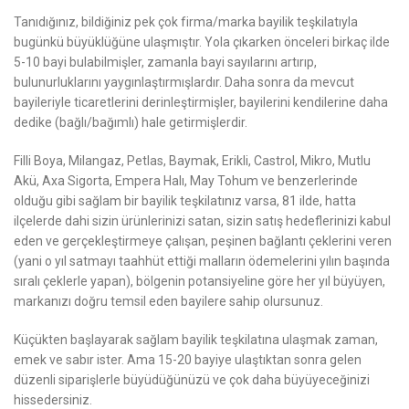
Tanıdığınız, bildiğiniz pek çok firma/marka bayilik teşkilatıyla
bugünkü büyüklüğüne ulaşmıştır. Yola çıkarken önceleri birkaç ilde
5-10 bayi bulabilmişler, zamanla bayi sayılarını artırıp,
bulunurluklarını yaygınlaştırmışlardır. Daha sonra da mevcut
bayileriyle ticaretlerini derinleştirmişler, bayilerini kendilerine daha
dedike (bağlı/bağımlı) hale getirmişlerdir.
Filli Boya, Milangaz, Petlas, Baymak, Erikli, Castrol, Mikro, Mutlu
Akü, Axa Sigorta, Empera Halı, May Tohum ve benzerlerinde
olduğu gibi sağlam bir bayilik teşkilatınız varsa, 81 ilde, hatta
ilçelerde dahi sizin ürünlerinizi satan, sizin satış hedeflerinizi kabul
eden ve gerçekleştirmeye çalışan, peşinen bağlantı çeklerini veren
(yani o yıl satmayı taahhüt ettiği malların ödemelerini yılın başında
sıralı çeklerle yapan), bölgenin potansiyeline göre her yıl büyüyen,
markanızı doğru temsil eden bayilere sahip olursunuz.
Küçükten başlayarak sağlam bayilik teşkilatına ulaşmak zaman,
emek ve sabır ister. Ama 15-20 bayiye ulaştıktan sonra gelen
düzenli siparişlerle büyüdüğünüzü ve çok daha büyüyeceğinizi
hissedersiniz.