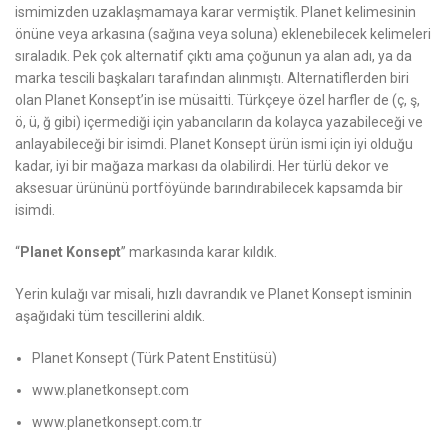
ismimizden uzaklaşmamaya karar vermiştik. Planet kelimesinin
önüne veya arkasına (sağına veya soluna) eklenebilecek kelimeleri
sıraladık. Pek çok alternatif çıktı ama çoğunun ya alan adı, ya da
marka tescili başkaları tarafından alınmıştı. Alternatiflerden biri
olan Planet Konsept’in ise müsaitti. Türkçeye özel harfler de (ç, ş,
ö, ü, ğ gibi) içermediği için yabancıların da kolayca yazabileceği ve
anlayabileceği bir isimdi. Planet Konsept ürün ismi için iyi olduğu
kadar, iyi bir mağaza markası da olabilirdi. Her türlü dekor ve
aksesuar ürününü portföyünde barındırabilecek kapsamda bir
isimdi.
“
Planet Konsept
” markasında karar kıldık.
Yerin kulağı var misali, hızlı davrandık ve Planet Konsept isminin
aşağıdaki tüm tescillerini aldık.
Planet Konsept (Türk Patent Enstitüsü)
www.planetkonsept.com
www.planetkonsept.com.tr