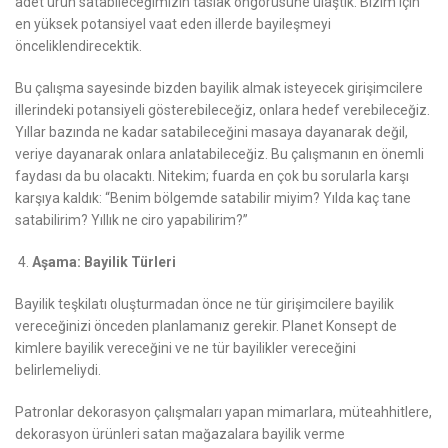
adet ürün satabileceğimizin taslak öngörüsüne ulaştık. Bizim için
en yüksek potansiyel vaat eden illerde bayileşmeyi
önceliklendirecektik.
Bu çalışma sayesinde bizden bayilik almak isteyecek girişimcilere
illerindeki potansiyeli gösterebileceğiz, onlara hedef verebileceğiz.
Yıllar bazında ne kadar satabileceğini masaya dayanarak değil,
veriye dayanarak onlara anlatabileceğiz. Bu çalışmanın en önemli
faydası da bu olacaktı. Nitekim; fuarda en çok bu sorularla karşı
karşıya kaldık: “Benim bölgemde satabilir miyim? Yılda kaç tane
satabilirim? Yıllık ne ciro yapabilirim?”
Aşama: Bayilik Türleri
Bayilik teşkilatı oluşturmadan önce ne tür girişimcilere bayilik
vereceğinizi önceden planlamanız gerekir. Planet Konsept de
kimlere bayilik vereceğini ve ne tür bayilikler vereceğini
belirlemeliydi.
Patronlar dekorasyon çalışmaları yapan mimarlara, müteahhitlere,
dekorasyon ürünleri satan mağazalara bayilik verme