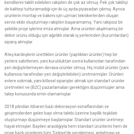
kendilerini taklit edebilen rakipleri de çok az olmuş. Pek çok taklitçi
de kaliteyi tutturamadığı için iki üç ayda piyasadan çıkmış. Ayrıca
ürünlerin montajı ve bakımı için uzman teknikerlerden oluşan
servis ekibi oluşturmayı rakipleri başaramamış. Yani rakipsiz bir
şekilde proje işlerine imza atmışlar. Ama ürünleri alışılmamış bir
dekor ürünü olduğu için ağırlıklı olarak iş yerlerinden (kurumlardan)
sipariş almışlar.
Ateş kardeşlerin ürettikleri ürünler (yaptıkları ürünler) hep bir
yerlere sabitlenen, yani kurulduktan sonra kullanıcıları tarafından
yeri değiştirilemeyen devasa ürünler olmuş. Hiç mobil ürünler (yani
kullanıcısı tarafından yeri değiştirilebilen) üretmemişler. Ürünleri
evlere sokmak, yani kitlesel siparişler almak için standart ürünler
üretmeleri ve (B2C) pazarlamaları gerektiğini düşünmüşler ama
talep konusunda emin olamamışlar.
2018 yılından itibaren bazı dekorasyon esnaflarından ve
girişimcilerden gelen bayi olma talebi üzerine bayilik teşkilatı
oluşturmayı düşünmeye başlamışlar. Standart ürünler üretmeyi
hayal etmişler. Bayileri aracılığıyla hem standart ürünlerini hem de
proje bazlı ürünlerini tüm Türkiye’de sergilemeyi, anlatmayı ve