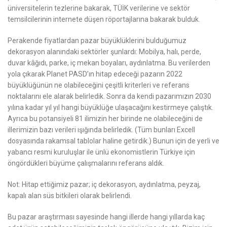
üniversitelerin tezlerine bakarak, TÜİK verilerine ve sektör
temsilcilerinin internete düşen röportajlarına bakarak bulduk.
Perakende fiyatlardan pazar büyüklüklerini bulduğumuz
dekorasyon alanındaki sektörler şunlardı: Mobilya, halı, perde,
duvar kâğıdı, parke, iç mekan boyaları, aydınlatma. Bu verilerden
yola çıkarak Planet PASD’ın hitap edeceği pazarın 2022
büyüklüğünün ne olabileceğini çeşitli kriterleri ve referans
noktalarını ele alarak belirledik. Sonra da kendi pazarımızın 2030
yılına kadar yıl yıl hangi büyüklüğe ulaşacağını kestirmeye çalıştık.
Ayrıca bu potansiyeli 81 ilimizin her birinde ne olabileceğini de
illerimizin bazı verileri ışığında belirledik. (Tüm bunları Excell
dosyasında rakamsal tablolar haline getirdik.) Bunun için de yerli ve
yabancı resmi kuruluşlar ile ünlü ekonomistlerin Türkiye için
öngördükleri büyüme çalışmalarını referans aldık.
Not: Hitap ettiğimiz pazar; iç dekorasyon, aydınlatma, peyzaj,
kapalı alan süs bitkileri olarak belirlendi.
Bu pazar araştırması sayesinde hangi illerde hangi yıllarda kaç