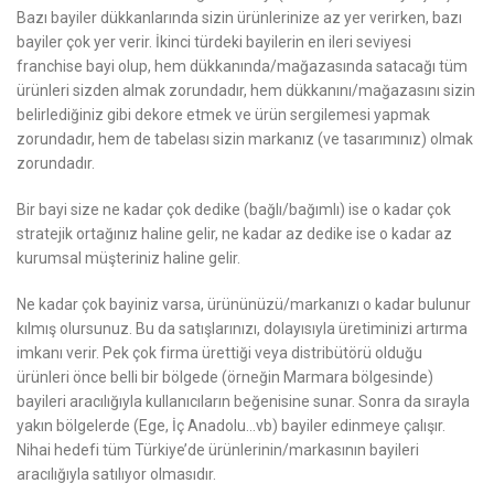
Bazı bayiler dükkanlarında sizin ürünlerinize az yer verirken, bazı
bayiler çok yer verir. İkinci türdeki bayilerin en ileri seviyesi
franchise bayi olup, hem dükkanında/mağazasında satacağı tüm
ürünleri sizden almak zorundadır, hem dükkanını/mağazasını sizin
belirlediğiniz gibi dekore etmek ve ürün sergilemesi yapmak
zorundadır, hem de tabelası sizin markanız (ve tasarımınız) olmak
zorundadır.
Bir bayi size ne kadar çok dedike (bağlı/bağımlı) ise o kadar çok
stratejik ortağınız haline gelir, ne kadar az dedike ise o kadar az
kurumsal müşteriniz haline gelir.
Ne kadar çok bayiniz varsa, ürününüzü/markanızı o kadar bulunur
kılmış olursunuz. Bu da satışlarınızı, dolayısıyla üretiminizi artırma
imkanı verir. Pek çok firma ürettiği veya distribütörü olduğu
ürünleri önce belli bir bölgede (örneğin Marmara bölgesinde)
bayileri aracılığıyla kullanıcıların beğenisine sunar. Sonra da sırayla
yakın bölgelerde (Ege, İç Anadolu…vb) bayiler edinmeye çalışır.
Nihai hedefi tüm Türkiye’de ürünlerinin/markasının bayileri
aracılığıyla satılıyor olmasıdır.