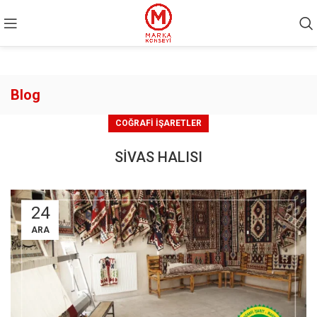
Blog
COĞRAFI İŞARETLER
SİVAS HALISI
24
ARA